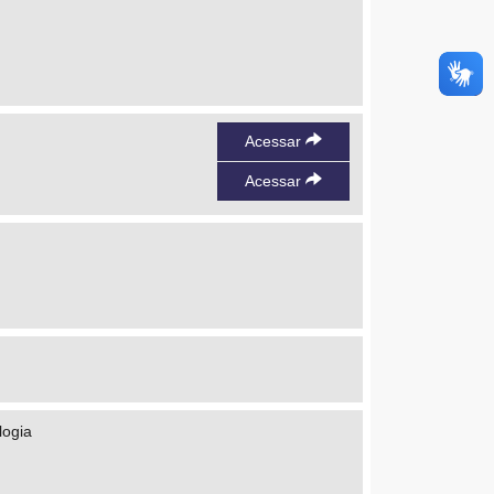
Acessar
Acessar
logia