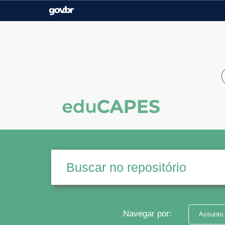
Casa Civil
Ministério da Justiça e
Segurança Pública
Ministério da Agricultura,
Ministério da Educação
Pecuária e Abastecimento
Ministério do Meio Ambiente
Ministério do Turismo
Secretaria de Governo
Gabinete de Segurança
Institucional
Navegar por:
Assunto