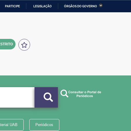
PARTICIPE
LEGISLAÇÃO
ÓRGÃOS DO GOVERNO
stério da Economia
Ministério da Infraestrutura
stério de Minas e Energia
Ministério da Ciência,
Tecnologia, Inovações e
Comunicações
STRITO
tério da Mulher, da Família
Secretaria-Geral
s Direitos Humanos
lto
terial UAB
Periódicos