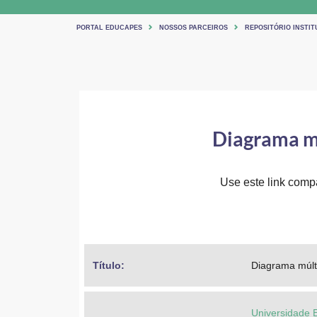
PORTAL EDUCAPES
NOSSOS PARCEIROS
REPOSITÓRIO INSTIT
Diagrama mú
Use este link compar
Título: 
Diagrama múlti
Universidade 