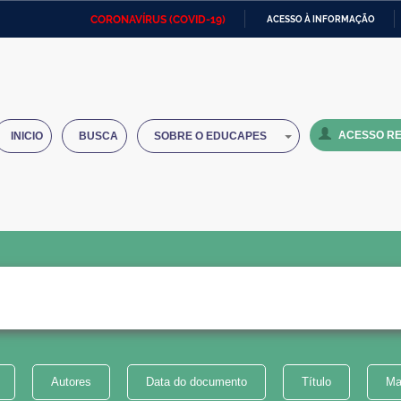
CORONAVÍRUS (COVID-19)
ACESSO À INFORMAÇÃO
Ministério da Defesa
Ministério das Relações
Mini
IR
Exteriores
PARA
O
Ministério da Cidadania
Ministério da Saúde
Mini
CONTEÚDO
ACESSO RE
INICIO
BUSCA
SOBRE O EDUCAPES
Ministério do Desenvolvimento
Controladoria-Geral da União
Minis
Regional
e do
Advocacia-Geral da União
Banco Central do Brasil
Plana
Autores
Data do documento
Título
Ma