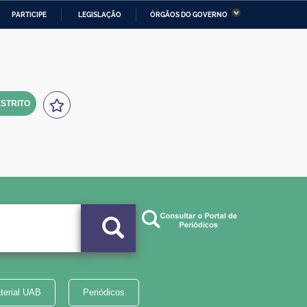
PARTICIPE
LEGISLAÇÃO
ÓRGÃOS DO GOVERNO
stério da Economia
Ministério da Infraestrutura
stério de Minas e Energia
Ministério da Ciência,
Tecnologia, Inovações e
Comunicações
STRITO
tério da Mulher, da Família
Secretaria-Geral
s Direitos Humanos
lto
terial UAB
Periódicos