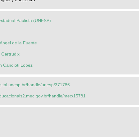
Estadual Paulista (UNESP)
Angel de la Fuente
 Gertrudix
n Candioti Lopez
igital.unesp.br/handle/unesp/371786
seducacionais2.mec.gov.br/handle/mec/15781