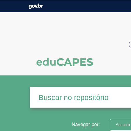
Casa Civil
Ministério da Justiça e
Segurança Pública
Ministério da Agricultura,
Ministério da Educação
Pecuária e Abastecimento
Ministério do Meio Ambiente
Ministério do Turismo
Secretaria de Governo
Gabinete de Segurança
Institucional
Navegar por:
Assunto