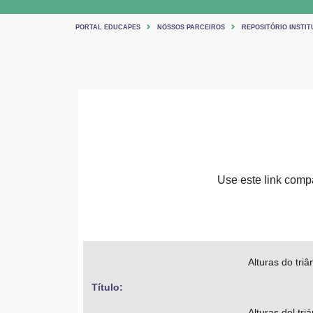
PORTAL EDUCAPES
NOSSOS PARCEIROS
REPOSITÓRIO INSTIT
Use este link compar
Alturas do triâ
Título: 
Alturas del tri