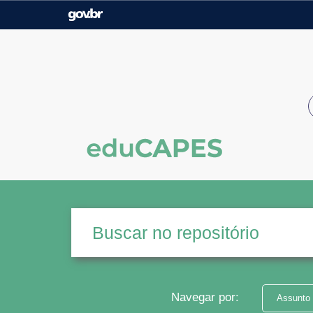
Casa Civil
Ministério da Justiça e
Segurança Pública
Ministério da Agricultura,
Ministério da Educação
Pecuária e Abastecimento
Ministério do Meio Ambiente
Ministério do Turismo
Secretaria de Governo
Gabinete de Segurança
Institucional
Navegar por:
Assunto