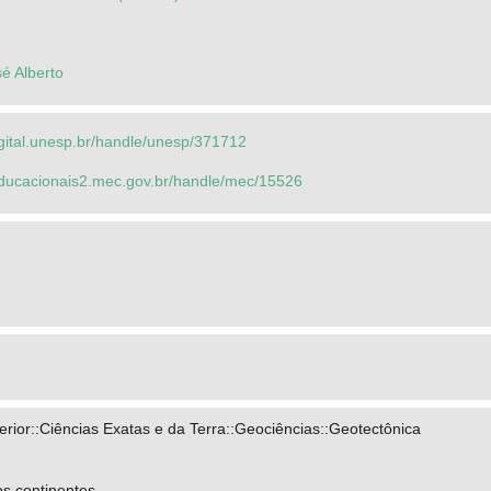
é Alberto
igital.unesp.br/handle/unesp/371712
seducacionais2.mec.gov.br/handle/mec/15526
ior::Ciências Exatas e da Terra::Geociências::Geotectônica
os continentes