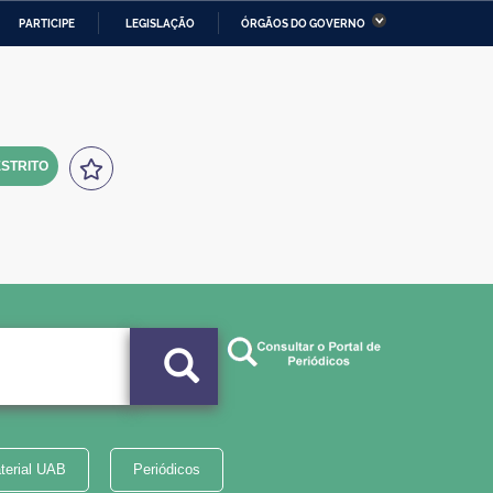
PARTICIPE
LEGISLAÇÃO
ÓRGÃOS DO GOVERNO
stério da Economia
Ministério da Infraestrutura
stério de Minas e Energia
Ministério da Ciência,
Tecnologia, Inovações e
Comunicações
STRITO
tério da Mulher, da Família
Secretaria-Geral
s Direitos Humanos
lto
terial UAB
Periódicos