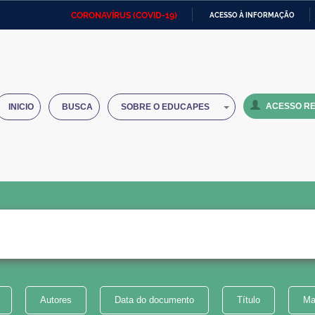
CORONAVÍRUS (COVID-19)
ACESSO À INFORMAÇÃO
Ministério da Defesa
Ministério das Relações
Mini
IR
Exteriores
PARA
O
Ministério da Cidadania
Ministério da Saúde
Mini
CONTEÚDO
ACESSO RE
INICIO
BUSCA
SOBRE O EDUCAPES
Ministério do Desenvolvimento
Controladoria-Geral da União
Minis
Regional
e do
Advocacia-Geral da União
Banco Central do Brasil
Plana
Autores
Data do documento
Título
Ma