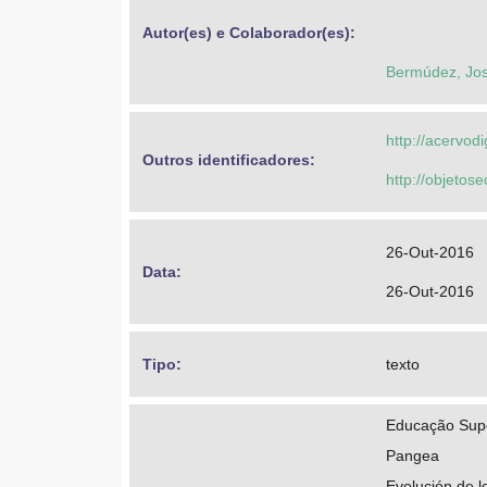
Autor(es) e Colaborador(es): 
Bermúdez, Jos
http://acervod
Outros identificadores: 
http://objeto
26-Out-2016
Data: 
26-Out-2016
Tipo: 
texto
Educação Super
Pangea
Evolución de l