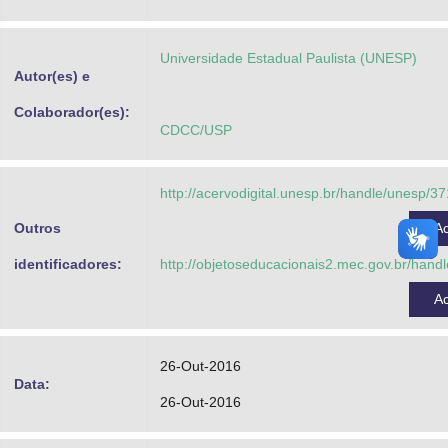
Advocacia-Geral da União
Universidade Estadual Paulista (UNESP)
Banco Central do Brasil
Autor(es) e
Planalto
Colaborador(es):
CDCC/USP
http://acervodigital.unesp.br/handle/unesp/3
Outros
A
identificadores:
http://objetoseducacionais2.mec.gov.br/han
A
26-Out-2016
Data:
26-Out-2016