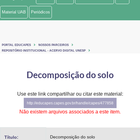
Ministério de Minas e Energia
Material UAB
Periódicos
Ministério da Ciência, Tecnologia, Inovações e Comunicações
Ministério do Meio Ambiente
PORTAL EDUCAPES
NOSSOS PARCEIROS
Ministério do Turismo
REPOSITÓRIO INSTITUCIONAL - ACERVO DIGITAL UNESP
Ministério do Desenvolvimento Regional
Decomposição do solo
Controladoria-Geral da União
Ministério da Mulher, da Família e dos Direitos Humanos
Use este link compartilhar ou citar este material:
http://educapes.capes.gov.br/handle/capes/477858
Secretaria-Geral
Não existem arquivos associados a este item.
Secretaria de Governo
Gabinete de Segurança Institucional
Decomposição do solo
Título: