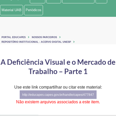
Ministério de Minas e Energia
Material UAB
Periódicos
Ministério da Ciência, Tecnologia, Inovações e Comunicações
Ministério do Meio Ambiente
PORTAL EDUCAPES
NOSSOS PARCEIROS
Ministério do Turismo
REPOSITÓRIO INSTITUCIONAL - ACERVO DIGITAL UNESP
Ministério do Desenvolvimento Regional
A Deficiência Visual e o Mercado de
Controladoria-Geral da União
Trabalho – Parte 1
Ministério da Mulher, da Família e dos Direitos Humanos
Use este link compartilhar ou citar este material:
Secretaria-Geral
http://educapes.capes.gov.br/handle/capes/477847
Secretaria de Governo
Não existem arquivos associados a este item.
Gabinete de Segurança Institucional