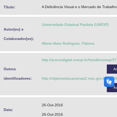
Advocacia-Geral da União
A Deficiência Visual e o Mercado de Trabalho
Título:
Banco Central do Brasil
Universidade Estadual Paulista (UNESP)
Planalto
Autor(es) e
Colaborador(es):
Alinne Alves Rodrigues, Paloma
http://acervodigital.unesp.br/handle/unesp/3
Outros
A
identificadores:
http://objetoseducacionais2.mec.gov.br/han
A
26-Out-2016
Data:
26-Out-2016