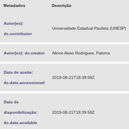
Metadados
Descrição
Advocacia-Geral da União
Banco Central do Brasil
Autor(es):
Universidade Estadual Paulista (UNESP)
Planalto
dc.contributor
Autor(es): dc.creator
Alinne Alves Rodrigues, Paloma
Data de aceite:
2019-08-21T18:39:58Z
dc.date.accessioned
Data de
disponibilização:
2019-08-21T18:39:58Z
dc.date.available