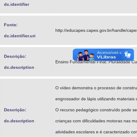
dc.identifier
Fonte:
http://educapes.capes.gov.br/handle/cap
dc.identifier.uri
Descrição:
Ensino Fundamental Final::Pluralidade Cul
dc.description
O vídeo demonstra o processo de constr
engrossador de lápis utilizando materiais 
Descrição:
O recurso pedagógico construído pode ser
dc.description
crianças com dificuldades motoras nas ma
atividades escolares e é caracterizado 