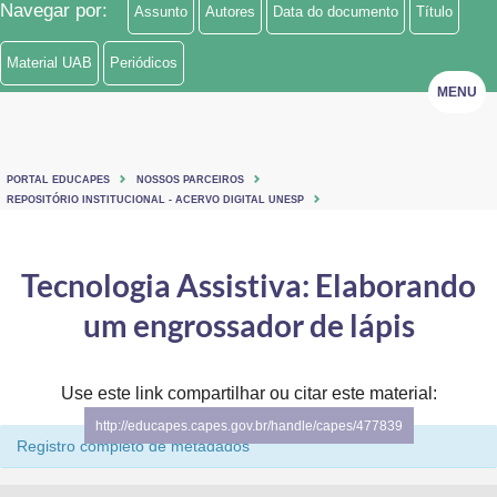
Navegar por:
Assunto
Autores
Data do documento
Título
Ministério de Minas e Energia
Material UAB
Periódicos
Ministério da Ciência, Tecnologia, Inovações e Comunicações
MENU
Ministério do Meio Ambiente
Ministério do Turismo
PORTAL EDUCAPES
NOSSOS PARCEIROS
REPOSITÓRIO INSTITUCIONAL - ACERVO DIGITAL UNESP
Ministério do Desenvolvimento Regional
Tecnologia Assistiva: Elaborando
Controladoria-Geral da União
um engrossador de lápis
Ministério da Mulher, da Família e dos Direitos Humanos
Secretaria-Geral
Use este link compartilhar ou citar este material:
Secretaria de Governo
http://educapes.capes.gov.br/handle/capes/477839
Registro completo de metadados
Gabinete de Segurança Institucional