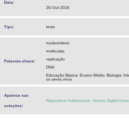
Data:
26-Out-2016
Tipo:
texto
nucleotídeos
moléculas
replicação
Palavras-chave:
DNA
Educação Básica::Ensino Médio::Biologia::Int
os seres vivos
Aparece nas
Repositório Institucional - Acervo Digital Une
coleções: