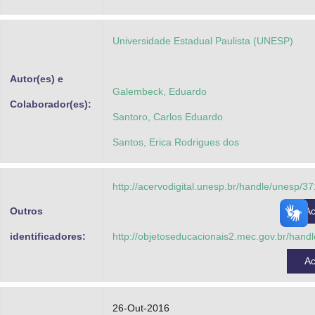
Advocacia-Geral da União
Universidade Estadual Paulista (UNESP)
Banco Central do Brasil
Planalto
Autor(es) e
Galembeck, Eduardo
Colaborador(es):
Santoro, Carlos Eduardo
Santos, Erica Rodrigues dos
http://acervodigital.unesp.br/handle/unesp/3
Outros
A
identificadores:
http://objetoseducacionais2.mec.gov.br/hand
A
26-Out-2016