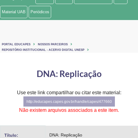
Ministério de Minas e Energia
Material UAB
Periódicos
Ministério da Ciência, Tecnologia, Inovações e Comunicações
Ministério do Meio Ambiente
PORTAL EDUCAPES
NOSSOS PARCEIROS
Ministério do Turismo
REPOSITÓRIO INSTITUCIONAL - ACERVO DIGITAL UNESP
Ministério do Desenvolvimento Regional
DNA: Replicação
Controladoria-Geral da União
Ministério da Mulher, da Família e dos Direitos Humanos
Use este link compartilhar ou citar este material:
http://educapes.capes.gov.br/handle/capes/477660
Secretaria-Geral
Não existem arquivos associados a este item.
Secretaria de Governo
Gabinete de Segurança Institucional
DNA: Replicação
Título: