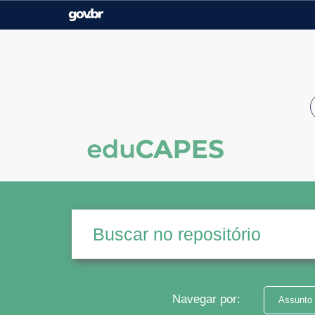
Casa Civil
Ministério da Justiça e
Segurança Pública
Ministério da Agricultura,
Ministério da Educação
Pecuária e Abastecimento
Ministério do Meio Ambiente
Ministério do Turismo
Secretaria de Governo
Gabinete de Segurança
Institucional
Navegar por:
Assunto