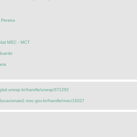
 Pereira
gital MEC - MCT
duardo
ana
Estadual de Campinas - Unicamp - Biologia
igital.unesp.br/handle/unesp/371292
lo Jorge de
seducacionais2.mec.gov.br/handle/mec/15027