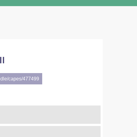
II
ndle/capes/477499