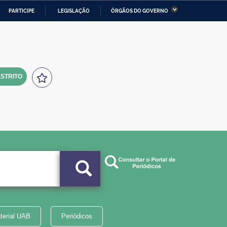
PARTICIPE
LEGISLAÇÃO
ÓRGÃOS DO GOVERNO
stério da Economia
Ministério da Infraestrutura
stério de Minas e Energia
Ministério da Ciência,
Tecnologia, Inovações e
Comunicações
STRITO
tério da Mulher, da Família
Secretaria-Geral
s Direitos Humanos
lto
terial UAB
Periódicos