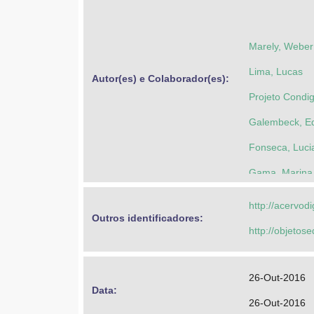
Marely, Weber
Lima, Lucas
Autor(es) e Colaborador(es): 
Projeto Condi
Galembeck, E
Fonseca, Luci
Gama, Marina
Universidade 
http://acervod
Outros identificadores: 
Moraes, Marce
http://objeto
26-Out-2016
Data: 
26-Out-2016