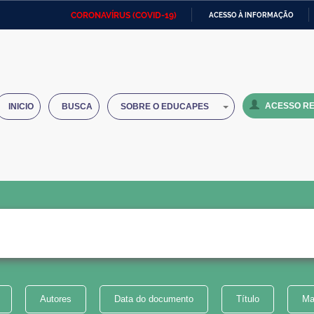
CORONAVÍRUS (COVID-19)
ACESSO À INFORMAÇÃO
Ministério da Defesa
Ministério das Relações
Mini
IR
Exteriores
PARA
O
Ministério da Cidadania
Ministério da Saúde
Mini
CONTEÚDO
ACESSO RE
INICIO
BUSCA
SOBRE O EDUCAPES
Ministério do Desenvolvimento
Controladoria-Geral da União
Minis
Regional
e do
Advocacia-Geral da União
Banco Central do Brasil
Plana
Autores
Data do documento
Título
Ma