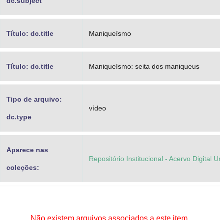
dc.subject
Título: dc.title
Maniqueísmo
Título: dc.title
Maniqueísmo: seita dos maniqueus
Tipo de arquivo:
vídeo
dc.type
Aparece nas
Repositório Institucional - Acervo Digital 
coleções:
Não existem arquivos associados a este item.