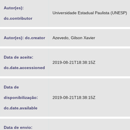
Advocacia-Geral da União
Autor(es):
Universidade Estadual Paulista (UNESP)
dc.contributor
Banco Central do Brasil
Planalto
Autor(es): dc.creator
Azevedo, Gilson Xavier
Data de aceite:
2019-08-21T18:38:15Z
dc.date.accessioned
Data de
disponibilização:
2019-08-21T18:38:15Z
dc.date.available
Data de envio: