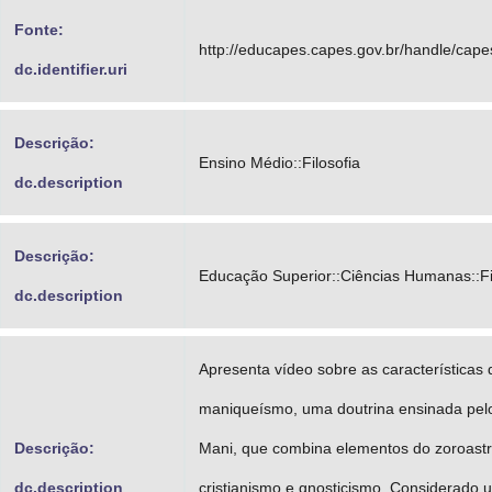
Fonte:
http://educapes.capes.gov.br/handle/cap
dc.identifier.uri
Descrição:
Ensino Médio::Filosofia
dc.description
Descrição:
Educação Superior::Ciências Humanas::Fi
dc.description
Apresenta vídeo sobre as características 
maniqueísmo, uma doutrina ensinada pelo
Descrição:
Mani, que combina elementos do zoroastr
dc.description
cristianismo e gnosticismo. Considerado u