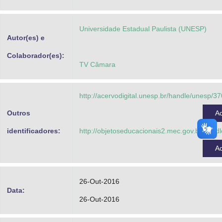
Advocacia-Geral da União
Universidade Estadual Paulista (UNESP)
Banco Central do Brasil
Autor(es) e
Planalto
Colaborador(es):
TV Câmara
http://acervodigital.unesp.br/handle/unesp/3
Outros
A
identificadores:
http://objetoseducacionais2.mec.gov.br/han
A
26-Out-2016
Data:
26-Out-2016