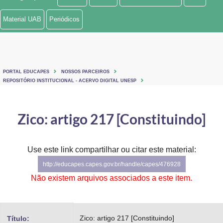
Ministério de Minas e Energia
Material UAB
Periódicos
Ministério da Ciência, Tecnologia, Inovações e Comunicações
Ministério do Meio Ambiente
PORTAL EDUCAPES
NOSSOS PARCEIROS
Ministério do Turismo
REPOSITÓRIO INSTITUCIONAL - ACERVO DIGITAL UNESP
Ministério do Desenvolvimento Regional
Zico: artigo 217 [Constituindo]
Controladoria-Geral da União
Ministério da Mulher, da Família e dos Direitos Humanos
Use este link compartilhar ou citar este material:
http://educapes.capes.gov.br/handle/capes/476928
Secretaria-Geral
Não existem arquivos associados a este item.
Secretaria de Governo
Gabinete de Segurança Institucional
Zico: artigo 217 [Constituindo]
Título: