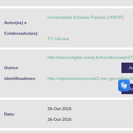
Advocacia-Geral da União
Universidade Estadual Paulista (UNESP)
Banco Central do Brasil
Autor(es) e
Planalto
Colaborador(es):
TV Câmara
http://acervodigital.unesp.br/handle/unesp/3
Outros
A
identificadores:
http://objetoseducacionais2.mec.gov.br/han
A
26-Out-2016
Data:
26-Out-2016