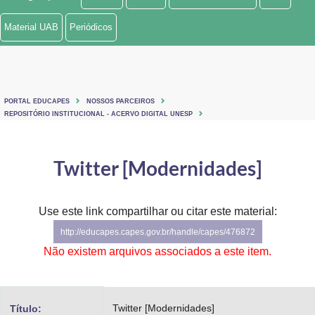
Ministério de Minas e Energia
Material UAB
Periódicos
Ministério da Ciência, Tecnologia, Inovações e Comunicações
Ministério do Meio Ambiente
PORTAL EDUCAPES
NOSSOS PARCEIROS
Ministério do Turismo
REPOSITÓRIO INSTITUCIONAL - ACERVO DIGITAL UNESP
Ministério do Desenvolvimento Regional
Twitter [Modernidades]
Controladoria-Geral da União
Ministério da Mulher, da Família e dos Direitos Humanos
Use este link compartilhar ou citar este material:
http://educapes.capes.gov.br/handle/capes/476872
Secretaria-Geral
Não existem arquivos associados a este item.
Secretaria de Governo
Gabinete de Segurança Institucional
Twitter [Modernidades]
Título: