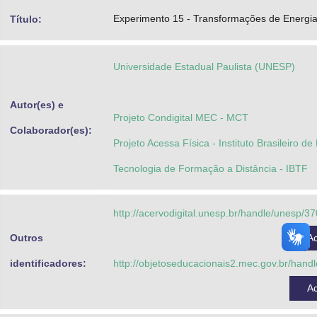
Advocacia-Geral da União
Experimento 15 - Transformações de Energi
Título:
Banco Central do Brasil
Universidade Estadual Paulista (UNESP)
Planalto
Autor(es) e
Projeto Condigital MEC - MCT
Colaborador(es):
Projeto Acessa Física - Instituto Brasileiro d
Tecnologia de Formação a Distância - IBTF
http://acervodigital.unesp.br/handle/unesp/3
Outros
A
identificadores:
http://objetoseducacionais2.mec.gov.br/han
A