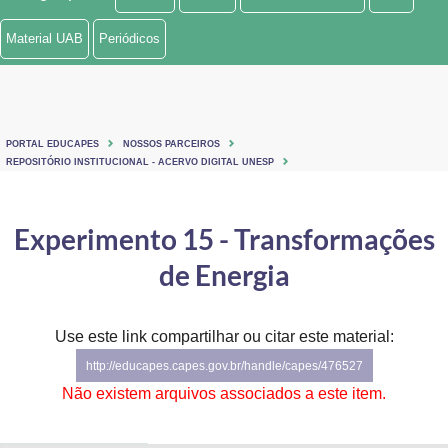
Ministério de Minas e Energia
Material UAB
Periódicos
Ministério da Ciência, Tecnologia, Inovações e Comunicações
Ministério do Meio Ambiente
PORTAL EDUCAPES
NOSSOS PARCEIROS
Ministério do Turismo
REPOSITÓRIO INSTITUCIONAL - ACERVO DIGITAL UNESP
Ministério do Desenvolvimento Regional
Experimento 15 - Transformações
Controladoria-Geral da União
de Energia
Ministério da Mulher, da Família e dos Direitos Humanos
Use este link compartilhar ou citar este material:
Secretaria-Geral
http://educapes.capes.gov.br/handle/capes/476527
Secretaria de Governo
Não existem arquivos associados a este item.
Gabinete de Segurança Institucional