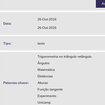
A
26-Out-2016
Data:
26-Out-2016
Tipo:
texto
Trigonometria no triângulo retângulo
Ângulos
Matemática
Distâncias
Palavras-chave:
Alturas
Função tangente
Experimento
Unicamp