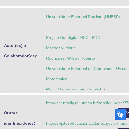
Advocacia-Geral da União
Universidade Estadual Paulista (UNESP)
Banco Central do Brasil
Planalto
Projeto Condigital MEC - MCT
Autor(es) e
Machado, Maria
Colaborador(es):
Rodrigues, Wilson Roberto
Universidade Estadual de Campinas - Unicam
Matemática
Rosa, Miriam Sampieri Santinho
Soares, Maria Zoraide M. C
http://acervodigital.unesp.br/handle/unesp/3
Outros
A
identificadores:
http://objetoseducacionais2.mec.gov.br/han