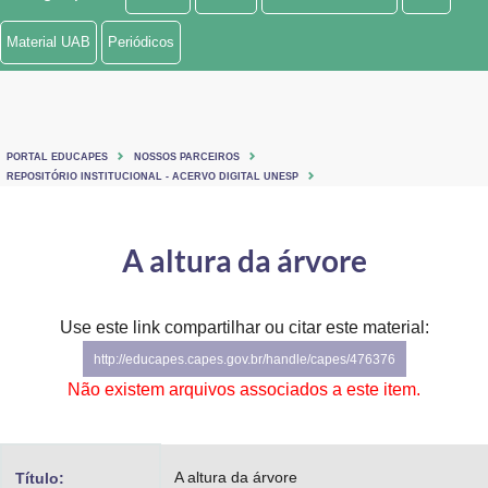
Ministério de Minas e Energia
Material UAB
Periódicos
Ministério da Ciência, Tecnologia, Inovações e Comunicações
Ministério do Meio Ambiente
PORTAL EDUCAPES
NOSSOS PARCEIROS
Ministério do Turismo
REPOSITÓRIO INSTITUCIONAL - ACERVO DIGITAL UNESP
Ministério do Desenvolvimento Regional
A altura da árvore
Controladoria-Geral da União
Ministério da Mulher, da Família e dos Direitos Humanos
Use este link compartilhar ou citar este material:
http://educapes.capes.gov.br/handle/capes/476376
Secretaria-Geral
Não existem arquivos associados a este item.
Secretaria de Governo
Gabinete de Segurança Institucional
A altura da árvore
Título: