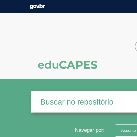
Casa Civil
Ministério da Justiça e
Segurança Pública
Ministério da Agricultura,
Ministério da Educação
Pecuária e Abastecimento
Ministério do Meio Ambiente
Ministério do Turismo
Secretaria de Governo
Gabinete de Segurança
Institucional
Navegar por:
Assunto