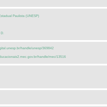
Estadual Paulista (UNESP)
 D.
igital.unesp.br/handle/unesp/369842
seducacionais2.mec.gov.br/handle/mec/13516