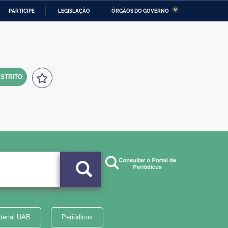
PARTICIPE
LEGISLAÇÃO
ÓRGÃOS DO GOVERNO
stério da Economia
Ministério da Infraestrutura
stério de Minas e Energia
Ministério da Ciência,
Tecnologia, Inovações e
Comunicações
STRITO
tério da Mulher, da Família
Secretaria-Geral
s Direitos Humanos
lto
terial UAB
Periódicos