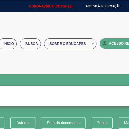
CORONAVÍRUS (COVID-19)
ACESSO À INFORMAÇÃO
Ministério da Defesa
Ministério das Relações
Mini
IR
Exteriores
PARA
O
Ministério da Cidadania
Ministério da Saúde
Mini
CONTEÚDO
ACESSO RE
INICIO
BUSCA
SOBRE O EDUCAPES
Ministério do Desenvolvimento
Controladoria-Geral da União
Minis
Regional
e do
Advocacia-Geral da União
Banco Central do Brasil
Plana
Autores
Data do documento
Título
Ma