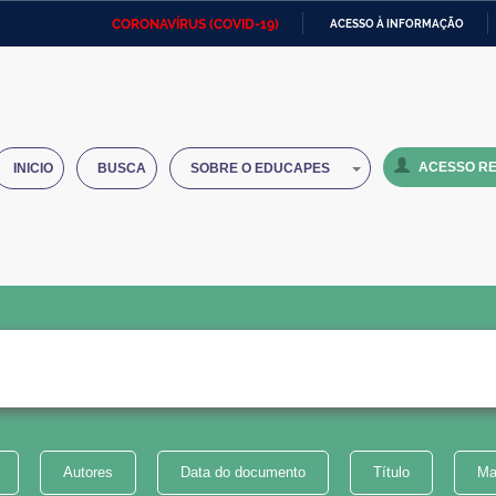
CORONAVÍRUS (COVID-19)
ACESSO À INFORMAÇÃO
Ministério da Defesa
Ministério das Relações
Mini
IR
Exteriores
PARA
O
Ministério da Cidadania
Ministério da Saúde
Mini
CONTEÚDO
ACESSO RE
INICIO
BUSCA
SOBRE O EDUCAPES
Ministério do Desenvolvimento
Controladoria-Geral da União
Minis
Regional
e do
Advocacia-Geral da União
Banco Central do Brasil
Plana
Autores
Data do documento
Título
Ma