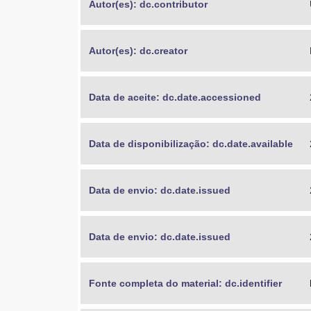
Autor(es): dc.contributor
Autor(es): dc.creator
Data de aceite: dc.date.accessioned
Data de disponibilização: dc.date.available
Data de envio: dc.date.issued
Data de envio: dc.date.issued
Fonte completa do material: dc.identifier