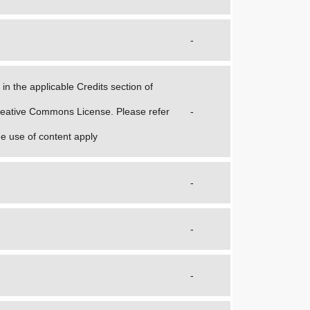
-
in the applicable Credits section of
 Creative Commons License. Please refer
-
he use of content apply
-
-
-