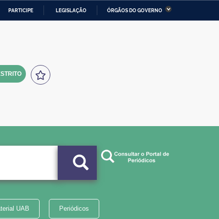
PARTICIPE
LEGISLAÇÃO
ÓRGÃOS DO GOVERNO
stério da Economia
Ministério da Infraestrutura
stério de Minas e Energia
Ministério da Ciência,
Tecnologia, Inovações e
Comunicações
STRITO
tério da Mulher, da Família
Secretaria-Geral
s Direitos Humanos
lto
terial UAB
Periódicos