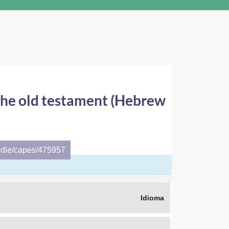
 the old testament (Hebrew
ndle/capes/475957
Idioma