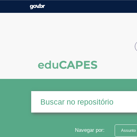
Casa Civil
Ministério da Justiça e
Segurança Pública
Ministério da Agricultura,
Ministério da Educação
Pecuária e Abastecimento
Ministério do Meio Ambiente
Ministério do Turismo
Secretaria de Governo
Gabinete de Segurança
Institucional
Navegar por:
Assunto