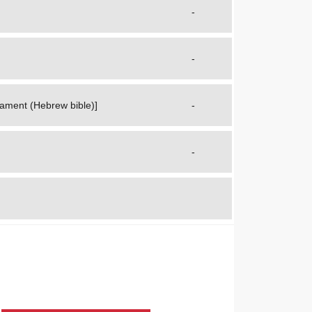
-
-
stament (Hebrew bible)]
-
-