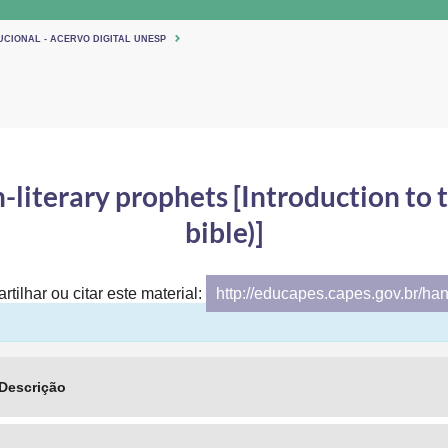
UCIONAL - ACERVO DIGITAL UNESP
literary prophets [Introduction to
bible)]
tilhar ou citar este material:
http://educapes.capes.gov.br/ha
Descrição