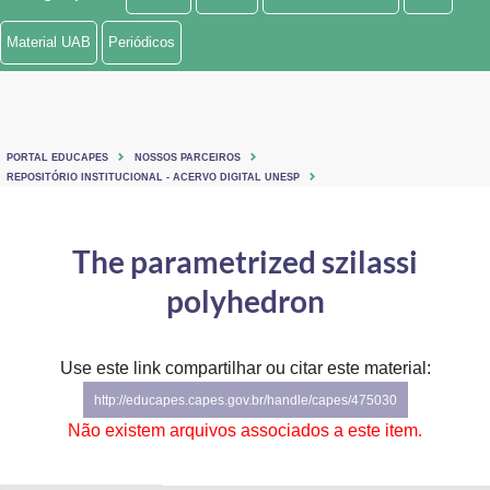
Ministério de Minas e Energia
Material UAB
Periódicos
Ministério da Ciência, Tecnologia, Inovações e Comunicações
Ministério do Meio Ambiente
PORTAL EDUCAPES
NOSSOS PARCEIROS
Ministério do Turismo
REPOSITÓRIO INSTITUCIONAL - ACERVO DIGITAL UNESP
Ministério do Desenvolvimento Regional
The parametrized szilassi
Controladoria-Geral da União
polyhedron
Ministério da Mulher, da Família e dos Direitos Humanos
Use este link compartilhar ou citar este material:
Secretaria-Geral
http://educapes.capes.gov.br/handle/capes/475030
Secretaria de Governo
Não existem arquivos associados a este item.
Gabinete de Segurança Institucional