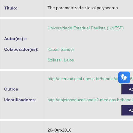
Advocacia-Geral da União
The parametrized szilassi polyhedron
Título:
Banco Central do Brasil
Universidade Estadual Paulista (UNESP)
Planalto
Autor(es) e
Colaborador(es):
Kabai, Sándor
Szilassi, Lajos
http://acervodigital.unesp.br/handle/unesp/3
Outros
A
identificadores:
http://objetoseducacionais2.mec.gov.br/han
A
26-Out-2016