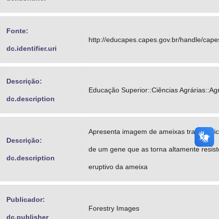
Fonte:
http://educapes.capes.gov.br/handle/cap
dc.identifier.uri
Descrição:
Educação Superior::Ciências Agrárias::A
dc.description
Apresenta imagem de ameixas transgênic
Descrição:
de um gene que as torna altamente resist
dc.description
eruptivo da ameixa
Publicador:
Forestry Images
dc.publisher