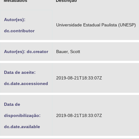
Metadados
Descrição
Advocacia-Geral da União
Autor(es):
Banco Central do Brasil
Universidade Estadual Paulista (UNESP)
dc.contributor
Planalto
Autor(es): dc.creator
Bauer, Scott
Data de aceite:
2019-08-21T18:33:07Z
dc.date.accessioned
Data de
disponibilização:
2019-08-21T18:33:07Z
dc.date.available