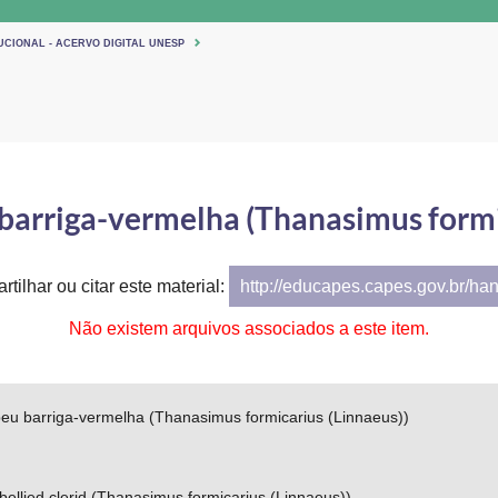
UCIONAL - ACERVO DIGITAL UNESP
barriga-vermelha (Thanasimus formic
tilhar ou citar este material:
http://educapes.capes.gov.br/ha
Não existem arquivos associados a este item.
eu barriga-vermelha (Thanasimus formicarius (Linnaeus))
ellied clerid (Thanasimus formicarius (Linnaeus))