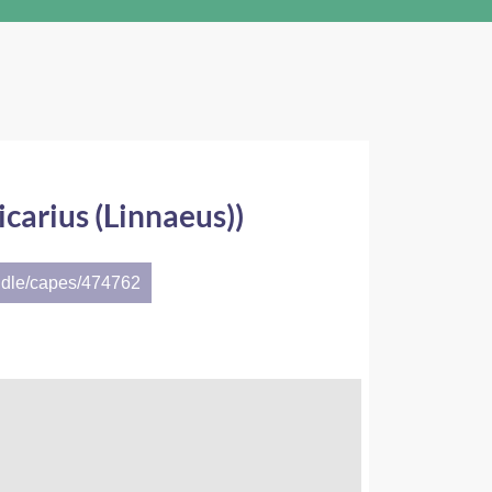
arius (Linnaeus))
ndle/capes/474762