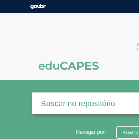
Casa Civil
Ministério da Justiça e
Segurança Pública
Ministério da Agricultura,
Ministério da Educação
Pecuária e Abastecimento
Ministério do Meio Ambiente
Ministério do Turismo
Secretaria de Governo
Gabinete de Segurança
Institucional
Navegar por:
Assunto