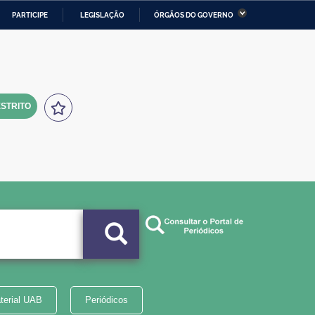
PARTICIPE
LEGISLAÇÃO
ÓRGÃOS DO GOVERNO
stério da Economia
Ministério da Infraestrutura
stério de Minas e Energia
Ministério da Ciência,
Tecnologia, Inovações e
Comunicações
STRITO
tério da Mulher, da Família
Secretaria-Geral
s Direitos Humanos
lto
terial UAB
Periódicos