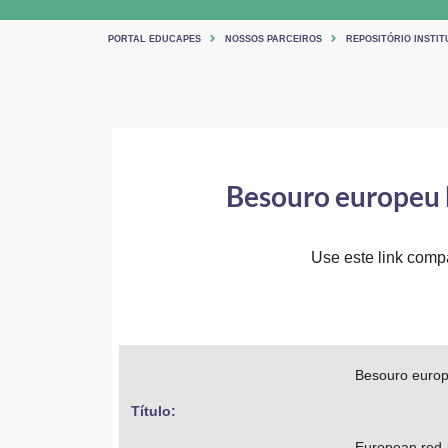
PORTAL EDUCAPES
NOSSOS PARCEIROS
REPOSITÓRIO INSTIT
Besouro europeu 
Use este link compar
Besouro europ
Título: 
European red-b