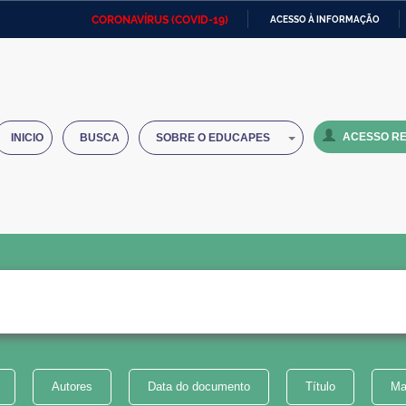
CORONAVÍRUS (COVID-19)
ACESSO À INFORMAÇÃO
Ministério da Defesa
Ministério das Relações
Mini
IR
Exteriores
PARA
O
Ministério da Cidadania
Ministério da Saúde
Mini
CONTEÚDO
ACESSO RE
INICIO
BUSCA
SOBRE O EDUCAPES
Ministério do Desenvolvimento
Controladoria-Geral da União
Minis
Regional
e do
Advocacia-Geral da União
Banco Central do Brasil
Plana
Autores
Data do documento
Título
Ma