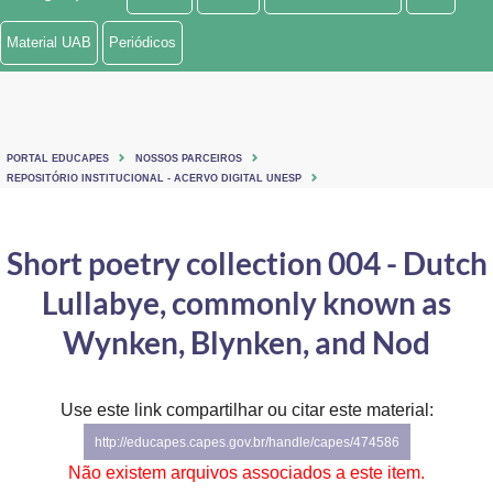
Ministério de Minas e Energia
Material UAB
Periódicos
Ministério da Ciência, Tecnologia, Inovações e Comunicações
Ministério do Meio Ambiente
PORTAL EDUCAPES
NOSSOS PARCEIROS
Ministério do Turismo
REPOSITÓRIO INSTITUCIONAL - ACERVO DIGITAL UNESP
Ministério do Desenvolvimento Regional
Short poetry collection 004 - Dutch
Controladoria-Geral da União
Lullabye, commonly known as
Ministério da Mulher, da Família e dos Direitos Humanos
Wynken, Blynken, and Nod
Secretaria-Geral
Use este link compartilhar ou citar este material:
Secretaria de Governo
http://educapes.capes.gov.br/handle/capes/474586
Gabinete de Segurança Institucional
Não existem arquivos associados a este item.