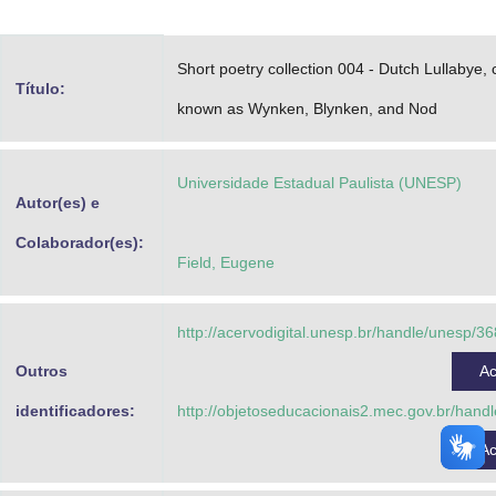
Advocacia-Geral da União
Short poetry collection 004 - Dutch Lullabye
Banco Central do Brasil
Título:
known as Wynken, Blynken, and Nod
Planalto
Universidade Estadual Paulista (UNESP)
Autor(es) e
Colaborador(es):
Field, Eugene
http://acervodigital.unesp.br/handle/unesp/3
Outros
A
identificadores:
http://objetoseducacionais2.mec.gov.br/hand
A