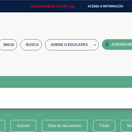
CORONAVÍRUS (COVID-19)
ACESSO À INFORMAÇÃO
Ministério da Defesa
Ministério das Relações
Mini
IR
Exteriores
PARA
O
Ministério da Cidadania
Ministério da Saúde
Mini
CONTEÚDO
ACESSO RE
INICIO
BUSCA
SOBRE O EDUCAPES
Ministério do Desenvolvimento
Controladoria-Geral da União
Minis
Regional
e do
Advocacia-Geral da União
Banco Central do Brasil
Plana
Autores
Data do documento
Título
Ma