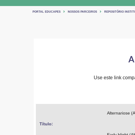
PORTAL EDUCAPES
NOSSOS PARCEIROS
REPOSITÓRIO INSTIT
A
Use este link compar
Alternariose (A
Título: 
Early blight (A