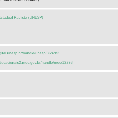
Estadual Paulista (UNESP)
igital.unesp.br/handle/unesp/368282
seducacionais2.mec.gov.br/handle/mec/12298