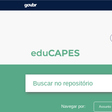
Casa Civil
Ministério da Justiça e
Segurança Pública
Ministério da Agricultura,
Ministério da Educação
Pecuária e Abastecimento
Ministério do Meio Ambiente
Ministério do Turismo
Secretaria de Governo
Gabinete de Segurança
Institucional
Navegar por:
Assunto