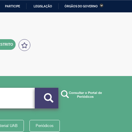
PARTICIPE
LEGISLAÇÃO
ÓRGÃOS DO GOVERNO
stério da Economia
Ministério da Infraestrutura
stério de Minas e Energia
Ministério da Ciência,
Tecnologia, Inovações e
Comunicações
STRITO
tério da Mulher, da Família
Secretaria-Geral
s Direitos Humanos
lto
terial UAB
Periódicos