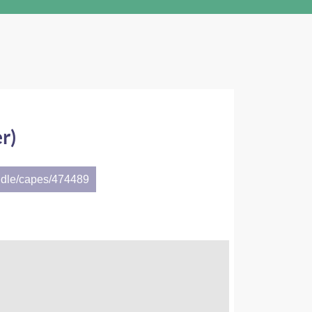
r)
ndle/capes/474489