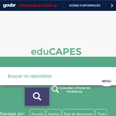
CORONAVÍRUS (COVID-19)
ACESSO À INFORMAÇÃO
PA
Casa Civil
IR
PARA
Ministério da Justiça e Segurança Pública
O
CONTEÚDO
Ministério da Defesa
Ministério das Relações Exteriores
Ministério da Economia
Ministério da Infraestrutura
Ministério da Agricultura, Pecuária e Abastecimento
MENU
Ministério da Educação
Ministério da Cidadania
Ministério da Saúde
Navegar por:
Assunto
Autores
Data do documento
Título