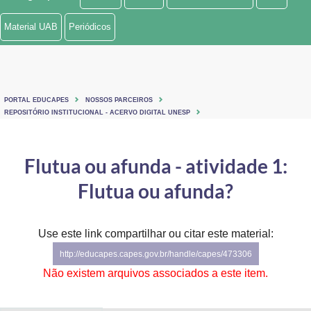
Ministério de Minas e Energia
Material UAB
Periódicos
Ministério da Ciência, Tecnologia, Inovações e Comunicações
Ministério do Meio Ambiente
PORTAL EDUCAPES
NOSSOS PARCEIROS
Ministério do Turismo
REPOSITÓRIO INSTITUCIONAL - ACERVO DIGITAL UNESP
Ministério do Desenvolvimento Regional
Flutua ou afunda - atividade 1:
Controladoria-Geral da União
Flutua ou afunda?
Ministério da Mulher, da Família e dos Direitos Humanos
Use este link compartilhar ou citar este material:
Secretaria-Geral
http://educapes.capes.gov.br/handle/capes/473306
Secretaria de Governo
Não existem arquivos associados a este item.
Gabinete de Segurança Institucional