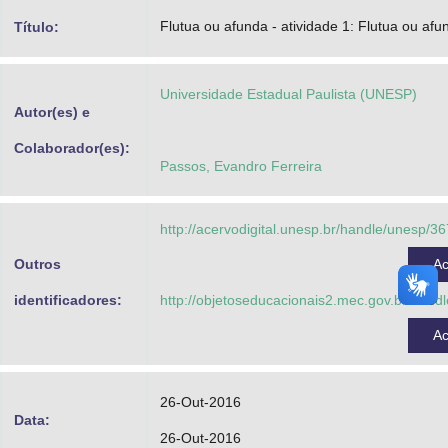
Advocacia-Geral da União
Flutua ou afunda - atividade 1: Flutua ou af
Título:
Banco Central do Brasil
Universidade Estadual Paulista (UNESP)
Planalto
Autor(es) e
Colaborador(es):
Passos, Evandro Ferreira
http://acervodigital.unesp.br/handle/unesp/3
Outros
A
identificadores:
http://objetoseducacionais2.mec.gov.br/hand
A
26-Out-2016
Data:
26-Out-2016