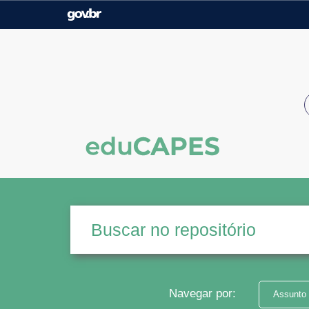
Casa Civil
Ministério da Justiça e
Segurança Pública
Ministério da Agricultura,
Ministério da Educação
Pecuária e Abastecimento
Ministério do Meio Ambiente
Ministério do Turismo
Secretaria de Governo
Gabinete de Segurança
Institucional
Navegar por:
Assunto