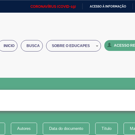
CORONAVÍRUS (COVID-19)
ACESSO À INFORMAÇÃO
Ministério da Defesa
Ministério das Relações
Mini
IR
Exteriores
PARA
O
Ministério da Cidadania
Ministério da Saúde
Mini
CONTEÚDO
ACESSO RE
INICIO
BUSCA
SOBRE O EDUCAPES
Ministério do Desenvolvimento
Controladoria-Geral da União
Minis
Regional
e do
Advocacia-Geral da União
Banco Central do Brasil
Plana
Autores
Data do documento
Título
Ma