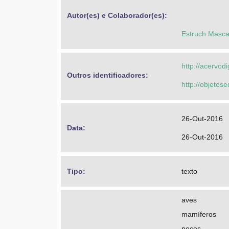
Autor(es) e Colaborador(es): 
Estruch Mascar
http://acervod
Outros identificadores: 
http://objeto
26-Out-2016
Data: 
26-Out-2016
Tipo: 
texto
aves
mamíferos
peces