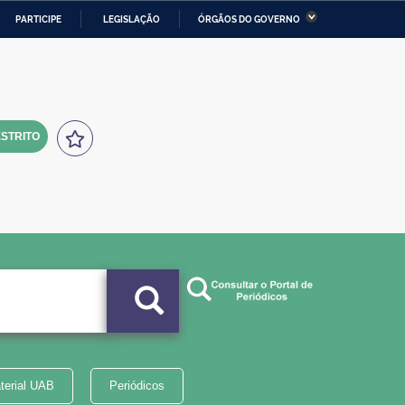
PARTICIPE
LEGISLAÇÃO
ÓRGÃOS DO GOVERNO
stério da Economia
Ministério da Infraestrutura
stério de Minas e Energia
Ministério da Ciência,
Tecnologia, Inovações e
Comunicações
STRITO
tério da Mulher, da Família
Secretaria-Geral
s Direitos Humanos
lto
terial UAB
Periódicos