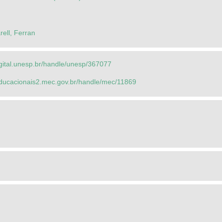
ell, Ferran
igital.unesp.br/handle/unesp/367077
seducacionais2.mec.gov.br/handle/mec/11869