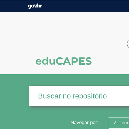
Casa Civil
Ministério da Justiça e
Segurança Pública
Ministério da Agricultura,
Ministério da Educação
Pecuária e Abastecimento
Ministério do Meio Ambiente
Ministério do Turismo
Secretaria de Governo
Gabinete de Segurança
Institucional
Navegar por:
Assunto