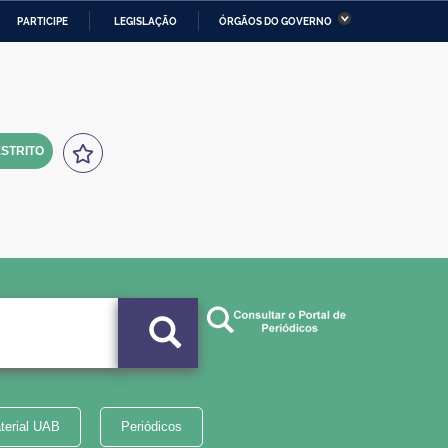
PARTICIPE
LEGISLAÇÃO
ÓRGÃOS DO GOVERNO
stério da Economia
Ministério da Infraestrutura
stério de Minas e Energia
Ministério da Ciência,
Tecnologia, Inovações e
Comunicações
STRITO
tério da Mulher, da Família
Secretaria-Geral
s Direitos Humanos
lto
terial UAB
Periódicos