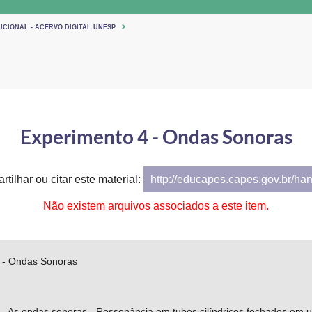
UCIONAL - ACERVO DIGITAL UNESP
Experimento 4 - Ondas Sonoras
tilhar ou citar este material:
http://educapes.capes.gov.br/ha
Não existem arquivos associados a este item.
 - Ondas Sonoras
 - As ondas sonoras - Ressonância em tubos cilíndricos fechados em