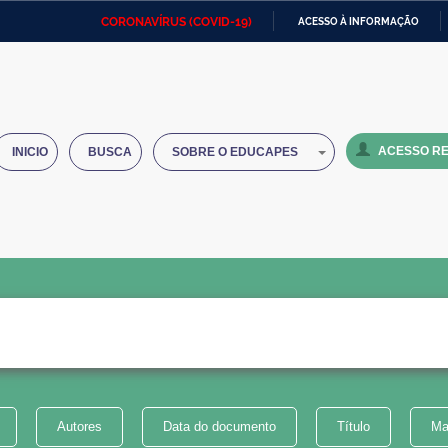
CORONAVÍRUS (COVID-19)
ACESSO À INFORMAÇÃO
Ministério da Defesa
Ministério das Relações
Mini
IR
Exteriores
PARA
O
Ministério da Cidadania
Ministério da Saúde
Mini
CONTEÚDO
ACESSO RE
INICIO
BUSCA
SOBRE O EDUCAPES
Ministério do Desenvolvimento
Controladoria-Geral da União
Minis
Regional
e do
Advocacia-Geral da União
Banco Central do Brasil
Plana
Autores
Data do documento
Título
Ma