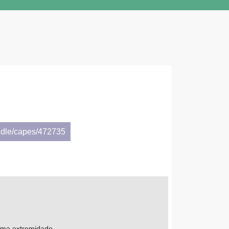
ndle/capes/472735
 uma extremidade