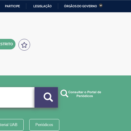
PARTICIPE
LEGISLAÇÃO
ÓRGÃOS DO GOVERNO
stério da Economia
Ministério da Infraestrutura
stério de Minas e Energia
Ministério da Ciência,
Tecnologia, Inovações e
Comunicações
STRITO
tério da Mulher, da Família
Secretaria-Geral
s Direitos Humanos
lto
terial UAB
Periódicos