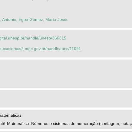
a, Antonio; Egea Gómez, María Jesús
igital.unesp.br/handle/unesp/366315
seducacionais2.mec.gov.br/handle/mec/11091
matemáticas
ntil::Matemática::Números e sistemas de numeração (contagem; notaç