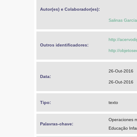
Autor(es) e Colaborador(es): 
Salinas Garcí
http://acervod
Outros identificadores: 
http://objeto
26-Out-2016
Data: 
26-Out-2016
Tipo: 
texto
Operaciones 
Palavras-chave: 
Educação Infa