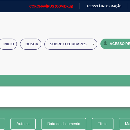
CORONAVÍRUS (COVID-19)
ACESSO À INFORMAÇÃO
Ministério da Defesa
Ministério das Relações
Mini
IR
Exteriores
PARA
O
Ministério da Cidadania
Ministério da Saúde
Mini
CONTEÚDO
ACESSO RE
INICIO
BUSCA
SOBRE O EDUCAPES
Ministério do Desenvolvimento
Controladoria-Geral da União
Minis
Regional
e do
Advocacia-Geral da União
Banco Central do Brasil
Plana
Autores
Data do documento
Título
Ma