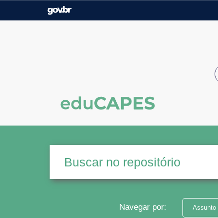
Casa Civil
Ministério da Justiça e
Segurança Pública
Ministério da Agricultura,
Ministério da Educação
Pecuária e Abastecimento
Ministério do Meio Ambiente
Ministério do Turismo
Secretaria de Governo
Gabinete de Segurança
Institucional
Navegar por:
Assunto