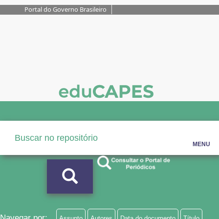
Portal do Governo Brasileiro
MENU
Navegar por:
Assunto
Autores
Data do documento
Título