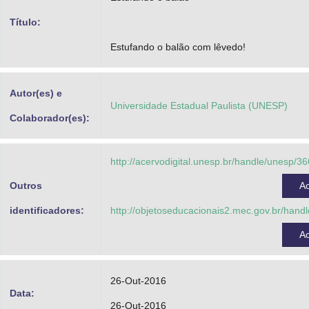
Título:
Estufando o balão com lêvedo!
Autor(es) e
Universidade Estadual Paulista (UNESP)
Colaborador(es):
http://acervodigital.unesp.br/handle/unesp/3
Outros
A
identificadores:
http://objetoseducacionais2.mec.gov.br/han
A
26-Out-2016
Data:
26-Out-2016