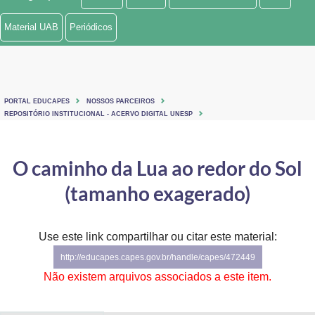
Ministério de Minas e Energia
Material UAB
Periódicos
Ministério da Ciência, Tecnologia, Inovações e Comunicações
Ministério do Meio Ambiente
PORTAL EDUCAPES
NOSSOS PARCEIROS
Ministério do Turismo
REPOSITÓRIO INSTITUCIONAL - ACERVO DIGITAL UNESP
Ministério do Desenvolvimento Regional
O caminho da Lua ao redor do Sol
Controladoria-Geral da União
(tamanho exagerado)
Ministério da Mulher, da Família e dos Direitos Humanos
Use este link compartilhar ou citar este material:
Secretaria-Geral
http://educapes.capes.gov.br/handle/capes/472449
Secretaria de Governo
Não existem arquivos associados a este item.
Gabinete de Segurança Institucional