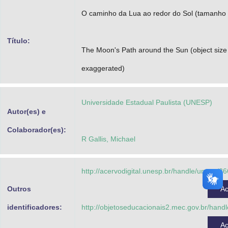
Advocacia-Geral da União
O caminho da Lua ao redor do Sol (tamanho
Banco Central do Brasil
Título:
The Moon's Path around the Sun (object size
Planalto
exaggerated)
Universidade Estadual Paulista (UNESP)
Autor(es) e
Colaborador(es):
R Gallis, Michael
http://acervodigital.unesp.br/handle/unesp/3
Outros
A
identificadores:
http://objetoseducacionais2.mec.gov.br/hand
A