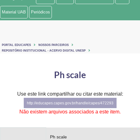
Ministério de Minas e Energia
Material UAB
Periódicos
Ministério da Ciência, Tecnologia, Inovações e Comunicações
Ministério do Meio Ambiente
PORTAL EDUCAPES
NOSSOS PARCEIROS
Ministério do Turismo
REPOSITÓRIO INSTITUCIONAL - ACERVO DIGITAL UNESP
Ministério do Desenvolvimento Regional
Ph scale
Controladoria-Geral da União
Ministério da Mulher, da Família e dos Direitos Humanos
Use este link compartilhar ou citar este material:
http://educapes.capes.gov.br/handle/capes/472293
Secretaria-Geral
Não existem arquivos associados a este item.
Secretaria de Governo
Gabinete de Segurança Institucional
Ph scale