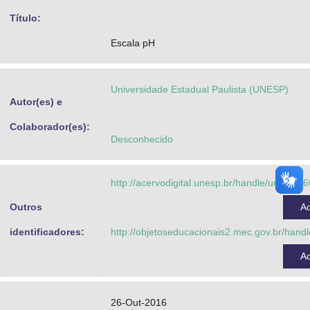
Advocacia-Geral da União
Título:
Escala pH
Banco Central do Brasil
Planalto
Universidade Estadual Paulista (UNESP)
Autor(es) e
Colaborador(es):
Desconhecido
http://acervodigital.unesp.br/handle/unesp/3
Outros
A
identificadores:
http://objetoseducacionais2.mec.gov.br/han
A
26-Out-2016