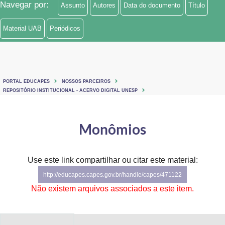
Navegar por:
Assunto
Autores
Data do documento
Título
Ministério de Minas e Energia
Material UAB
Periódicos
Ministério da Ciência, Tecnologia, Inovações e Comunicações
Ministério do Meio Ambiente
Ministério do Turismo
PORTAL EDUCAPES
NOSSOS PARCEIROS
REPOSITÓRIO INSTITUCIONAL - ACERVO DIGITAL UNESP
Ministério do Desenvolvimento Regional
Monômios
Controladoria-Geral da União
Ministério da Mulher, da Família e dos Direitos Humanos
Use este link compartilhar ou citar este material:
Secretaria-Geral
http://educapes.capes.gov.br/handle/capes/471122
Não existem arquivos associados a este item.
Secretaria de Governo
Gabinete de Segurança Institucional