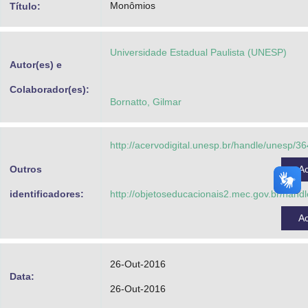
Monômios
Título:
Advocacia-Geral da União
Banco Central do Brasil
Universidade Estadual Paulista (UNESP)
Autor(es) e
Planalto
Colaborador(es):
Bornatto, Gilmar
http://acervodigital.unesp.br/handle/unesp/3
Outros
A
identificadores:
http://objetoseducacionais2.mec.gov.br/han
A
26-Out-2016
Data:
26-Out-2016