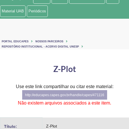
Ministério de Minas e Energia
Material UAB
Periódicos
Ministério da Ciência, Tecnologia, Inovações e Comunicações
Ministério do Meio Ambiente
PORTAL EDUCAPES
NOSSOS PARCEIROS
Ministério do Turismo
REPOSITÓRIO INSTITUCIONAL - ACERVO DIGITAL UNESP
Ministério do Desenvolvimento Regional
Z-Plot
Controladoria-Geral da União
Ministério da Mulher, da Família e dos Direitos Humanos
Use este link compartilhar ou citar este material:
http://educapes.capes.gov.br/handle/capes/471116
Secretaria-Geral
Não existem arquivos associados a este item.
Secretaria de Governo
Gabinete de Segurança Institucional
Z-Plot
Título: