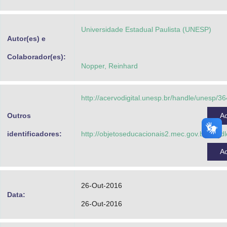
Advocacia-Geral da União
Universidade Estadual Paulista (UNESP)
Banco Central do Brasil
Autor(es) e
Planalto
Colaborador(es):
Nopper, Reinhard
http://acervodigital.unesp.br/handle/unesp/3
Outros
A
identificadores:
http://objetoseducacionais2.mec.gov.br/han
A
26-Out-2016
Data:
26-Out-2016