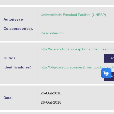
Advocacia-Geral da União
Universidade Estadual Paulista (UNESP)
Banco Central do Brasil
Autor(es) e
Planalto
Colaborador(es):
Desconhecido
http://acervodigital.unesp.br/handle/unesp/3
Outros
A
identificadores:
http://objetoseducacionais2.mec.gov.br/han
A
26-Out-2016
Data:
26-Out-2016