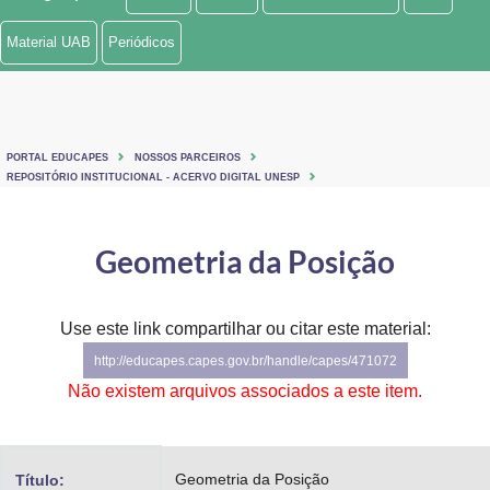
Ministério de Minas e Energia
Material UAB
Periódicos
Ministério da Ciência, Tecnologia, Inovações e Comunicações
Ministério do Meio Ambiente
PORTAL EDUCAPES
NOSSOS PARCEIROS
Ministério do Turismo
REPOSITÓRIO INSTITUCIONAL - ACERVO DIGITAL UNESP
Ministério do Desenvolvimento Regional
Geometria da Posição
Controladoria-Geral da União
Ministério da Mulher, da Família e dos Direitos Humanos
Use este link compartilhar ou citar este material:
http://educapes.capes.gov.br/handle/capes/471072
Secretaria-Geral
Não existem arquivos associados a este item.
Secretaria de Governo
Gabinete de Segurança Institucional
Geometria da Posição
Título: