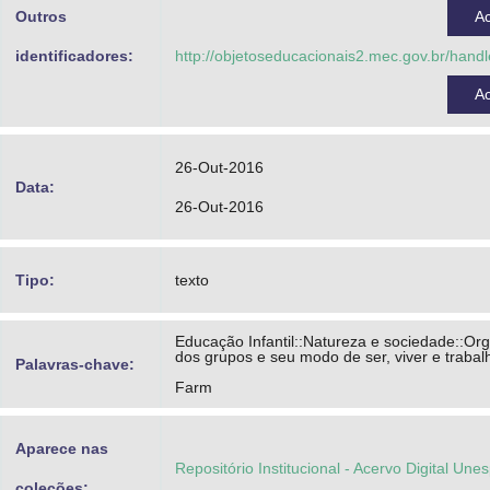
Outros
A
identificadores:
http://objetoseducacionais2.mec.gov.br/han
A
26-Out-2016
Data:
26-Out-2016
Tipo:
texto
Educação Infantil::Natureza e sociedade::Or
dos grupos e seu modo de ser, viver e trabal
Palavras-chave:
Farm
Aparece nas
Repositório Institucional - Acervo Digital Une
coleções: