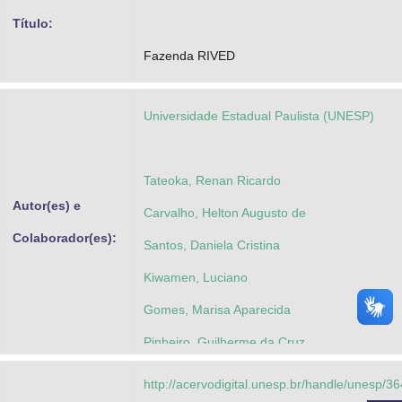
Advocacia-Geral da União
Título:
Fazenda RIVED
Banco Central do Brasil
Planalto
Universidade Estadual Paulista (UNESP)
Tateoka, Renan Ricardo
Autor(es) e
Carvalho, Helton Augusto de
Colaborador(es):
Santos, Daniela Cristina
Kiwamen, Luciano
Gomes, Marisa Aparecida
Pinheiro, Guilherme da Cruz
http://acervodigital.unesp.br/handle/unesp/3