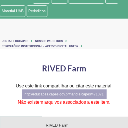
Ministério de Minas e Energia
Material UAB
Periódicos
Ministério da Ciência, Tecnologia, Inovações e Comunicações
Ministério do Meio Ambiente
PORTAL EDUCAPES
NOSSOS PARCEIROS
Ministério do Turismo
REPOSITÓRIO INSTITUCIONAL - ACERVO DIGITAL UNESP
Ministério do Desenvolvimento Regional
RIVED Farm
Controladoria-Geral da União
Ministério da Mulher, da Família e dos Direitos Humanos
Use este link compartilhar ou citar este material:
http://educapes.capes.gov.br/handle/capes/471071
Secretaria-Geral
Não existem arquivos associados a este item.
Secretaria de Governo
Gabinete de Segurança Institucional
RIVED Farm