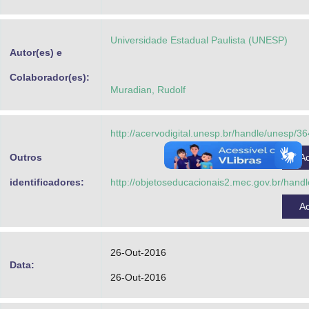
Advocacia-Geral da União
Universidade Estadual Paulista (UNESP)
Banco Central do Brasil
Autor(es) e
Planalto
Colaborador(es):
Muradian, Rudolf
http://acervodigital.unesp.br/handle/unesp/3
Outros
A
identificadores:
http://objetoseducacionais2.mec.gov.br/han
A
26-Out-2016
Data:
26-Out-2016