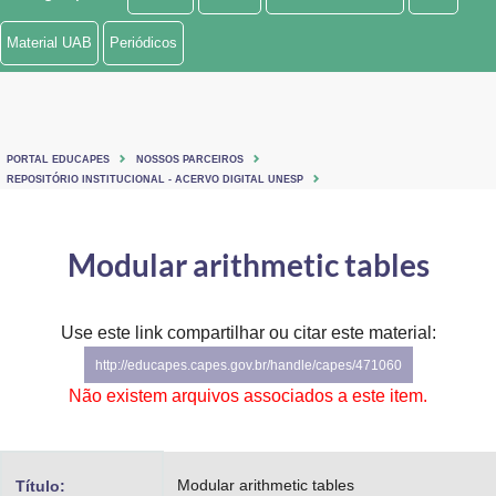
Ministério de Minas e Energia
Material UAB
Periódicos
Ministério da Ciência, Tecnologia, Inovações e Comunicações
Ministério do Meio Ambiente
PORTAL EDUCAPES
NOSSOS PARCEIROS
Ministério do Turismo
REPOSITÓRIO INSTITUCIONAL - ACERVO DIGITAL UNESP
Ministério do Desenvolvimento Regional
Modular arithmetic tables
Controladoria-Geral da União
Ministério da Mulher, da Família e dos Direitos Humanos
Use este link compartilhar ou citar este material:
http://educapes.capes.gov.br/handle/capes/471060
Secretaria-Geral
Não existem arquivos associados a este item.
Secretaria de Governo
Gabinete de Segurança Institucional
Modular arithmetic tables
Título: