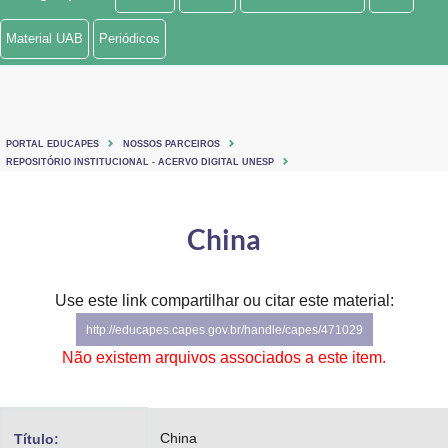
Ministério de Minas e Energia
Material UAB
Periódicos
Ministério da Ciência, Tecnologia, Inovações e Comunicações
Ministério do Meio Ambiente
PORTAL EDUCAPES
NOSSOS PARCEIROS
Ministério do Turismo
REPOSITÓRIO INSTITUCIONAL - ACERVO DIGITAL UNESP
Ministério do Desenvolvimento Regional
China
Controladoria-Geral da União
Ministério da Mulher, da Família e dos Direitos Humanos
Use este link compartilhar ou citar este material:
http://educapes.capes.gov.br/handle/capes/471029
Secretaria-Geral
Não existem arquivos associados a este item.
Secretaria de Governo
Gabinete de Segurança Institucional
China
Título: