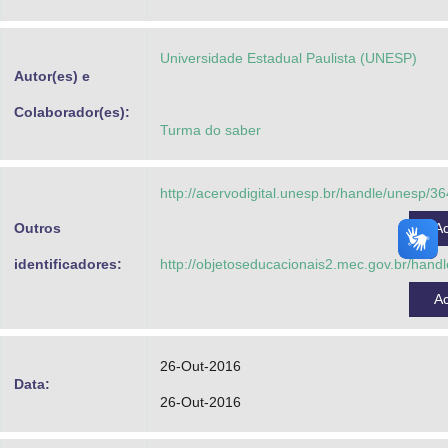
Advocacia-Geral da União
Universidade Estadual Paulista (UNESP)
Banco Central do Brasil
Autor(es) e
Planalto
Colaborador(es):
Turma do saber
http://acervodigital.unesp.br/handle/unesp/3
Outros
A
identificadores:
http://objetoseducacionais2.mec.gov.br/han
A
26-Out-2016
Data:
26-Out-2016