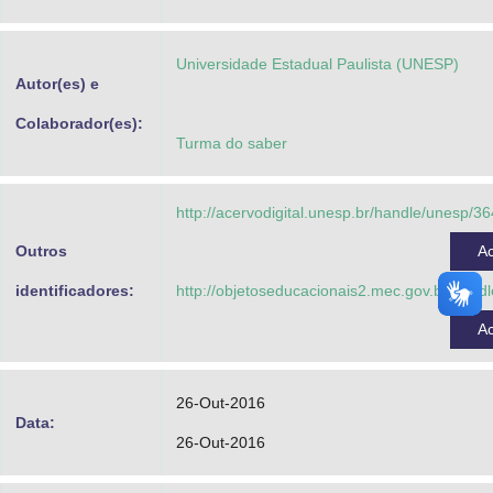
Advocacia-Geral da União
Universidade Estadual Paulista (UNESP)
Banco Central do Brasil
Autor(es) e
Planalto
Colaborador(es):
Turma do saber
http://acervodigital.unesp.br/handle/unesp/3
Outros
A
identificadores:
http://objetoseducacionais2.mec.gov.br/han
A
26-Out-2016
Data:
26-Out-2016