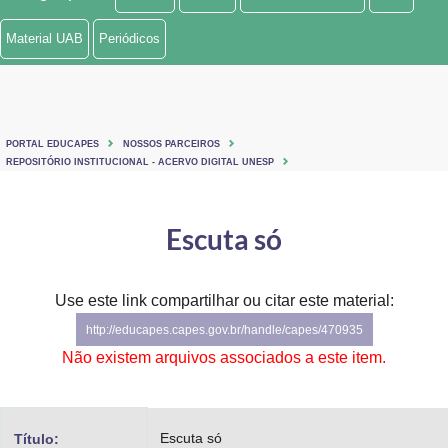
Ministério de Minas e Energia
Material UAB
Periódicos
Ministério da Ciência, Tecnologia, Inovações e Comunicações
Ministério do Meio Ambiente
PORTAL EDUCAPES
NOSSOS PARCEIROS
Ministério do Turismo
REPOSITÓRIO INSTITUCIONAL - ACERVO DIGITAL UNESP
Ministério do Desenvolvimento Regional
Escuta só
Controladoria-Geral da União
Ministério da Mulher, da Família e dos Direitos Humanos
Use este link compartilhar ou citar este material:
http://educapes.capes.gov.br/handle/capes/470935
Secretaria-Geral
Não existem arquivos associados a este item.
Secretaria de Governo
Gabinete de Segurança Institucional
Escuta só
Título: