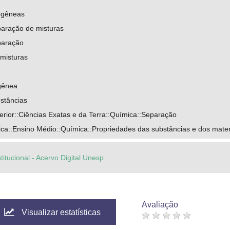
ogêneas
aração de misturas
paração
misturas
gênea
stâncias
rior::Ciências Exatas e da Terra::Química::Separação
ca::Ensino Médio::Química::Propriedades das substâncias e dos mater
titucional - Acervo Digital Unesp
Avaliação
Visualizar estatísticas