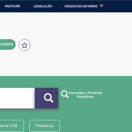
PARTICIPE
LEGISLAÇÃO
ÓRGÃOS DO GOVERNO
stério da Economia
Ministério da Infraestrutura
stério de Minas e Energia
Ministério da Ciência,
Tecnologia, Inovações e
Comunicações
STRITO
tério da Mulher, da Família
Secretaria-Geral
s Direitos Humanos
lto
terial UAB
Periódicos