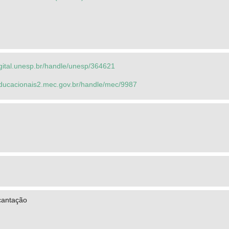
igital.unesp.br/handle/unesp/364621
seducacionais2.mec.gov.br/handle/mec/9987
cantação