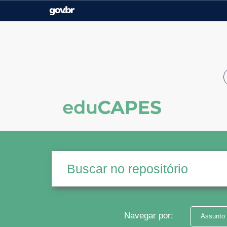
Casa Civil
Ministério da Justiça e
Segurança Pública
Ministério da Agricultura,
Ministério da Educação
Pecuária e Abastecimento
Ministério do Meio Ambiente
Ministério do Turismo
Secretaria de Governo
Gabinete de Segurança
Institucional
Navegar por:
Assunto