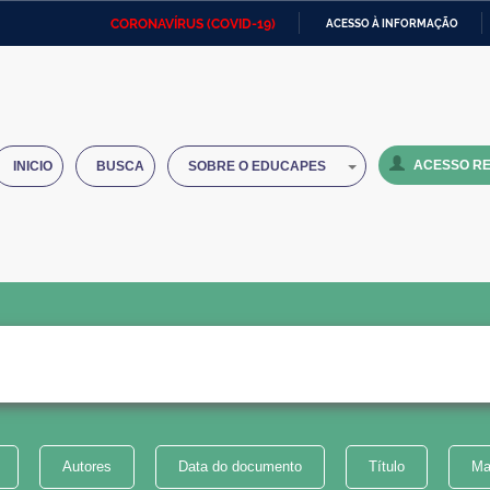
CORONAVÍRUS (COVID-19)
ACESSO À INFORMAÇÃO
Ministério da Defesa
Ministério das Relações
Mini
IR
Exteriores
PARA
O
Ministério da Cidadania
Ministério da Saúde
Mini
CONTEÚDO
ACESSO RE
INICIO
BUSCA
SOBRE O EDUCAPES
Ministério do Desenvolvimento
Controladoria-Geral da União
Minis
Regional
e do
Advocacia-Geral da União
Banco Central do Brasil
Plana
Autores
Data do documento
Título
Ma