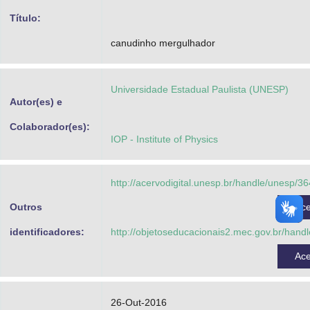
Advocacia-Geral da União
Título:
canudinho mergulhador
Banco Central do Brasil
Planalto
Universidade Estadual Paulista (UNESP)
Autor(es) e
Colaborador(es):
IOP - Institute of Physics
http://acervodigital.unesp.br/handle/unesp/3
Outros
Ac
identificadores:
http://objetoseducacionais2.mec.gov.br/hand
Ac
26-Out-2016