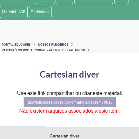
Ministério de Minas e Energia
Material UAB
Periódicos
Ministério da Ciência, Tecnologia, Inovações e Comunicações
Ministério do Meio Ambiente
PORTAL EDUCAPES
NOSSOS PARCEIROS
Ministério do Turismo
REPOSITÓRIO INSTITUCIONAL - ACERVO DIGITAL UNESP
Ministério do Desenvolvimento Regional
Cartesian diver
Controladoria-Geral da União
Ministério da Mulher, da Família e dos Direitos Humanos
Use este link compartilhar ou citar este material:
http://educapes.capes.gov.br/handle/capes/470818
Secretaria-Geral
Não existem arquivos associados a este item.
Secretaria de Governo
Gabinete de Segurança Institucional
Cartesian diver