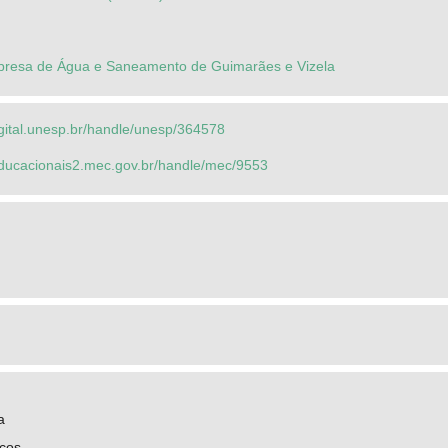
resa de Água e Saneamento de Guimarães e Vizela
igital.unesp.br/handle/unesp/364578
seducacionais2.mec.gov.br/handle/mec/9553
a
icos