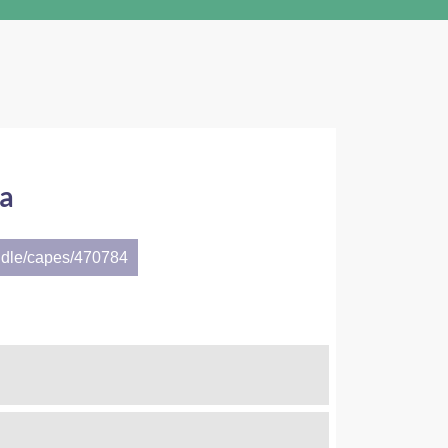
ua
ndle/capes/470784