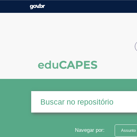
Casa Civil
Ministério da Justiça e
Segurança Pública
Ministério da Agricultura,
Ministério da Educação
Pecuária e Abastecimento
Ministério do Meio Ambiente
Ministério do Turismo
Secretaria de Governo
Gabinete de Segurança
Institucional
Navegar por:
Assunto