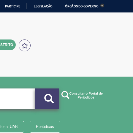
PARTICIPE
LEGISLAÇÃO
ÓRGÃOS DO GOVERNO
stério da Economia
Ministério da Infraestrutura
stério de Minas e Energia
Ministério da Ciência,
Tecnologia, Inovações e
Comunicações
STRITO
tério da Mulher, da Família
Secretaria-Geral
s Direitos Humanos
lto
terial UAB
Periódicos