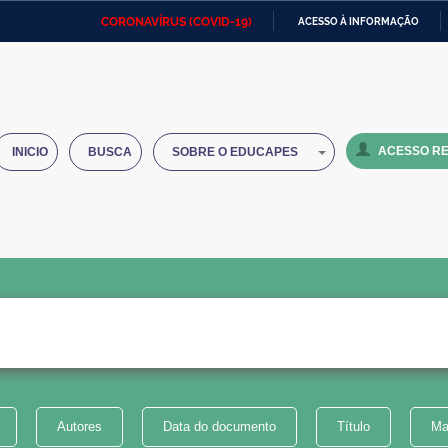
CORONAVÍRUS (COVID-19)
ACESSO À INFORMAÇÃO
Ministério da Defesa
Ministério das Relações
Mini
IR
Exteriores
PARA
O
Ministério da Cidadania
Ministério da Saúde
Mini
CONTEÚDO
ACESSO RE
INICIO
BUSCA
SOBRE O EDUCAPES
Ministério do Desenvolvimento
Controladoria-Geral da União
Minis
Regional
e do
Advocacia-Geral da União
Banco Central do Brasil
Plana
Autores
Data do documento
Título
Ma