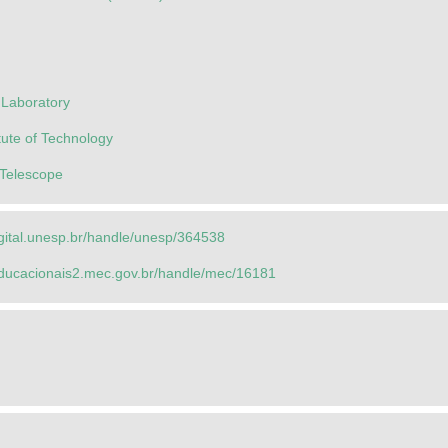
 Laboratory
itute of Technology
 Telescope
igital.unesp.br/handle/unesp/364538
seducacionais2.mec.gov.br/handle/mec/16181