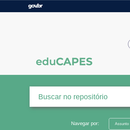
Casa Civil
Ministério da Justiça e
Segurança Pública
Ministério da Agricultura,
Ministério da Educação
Pecuária e Abastecimento
Ministério do Meio Ambiente
Ministério do Turismo
Secretaria de Governo
Gabinete de Segurança
Institucional
Navegar por:
Assunto