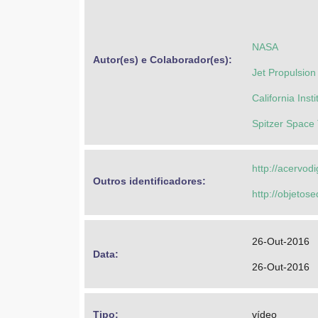
NASA
Autor(es) e Colaborador(es): 
Jet Propulsion
California Inst
Spitzer Space
http://acervod
Outros identificadores: 
http://objeto
26-Out-2016
Data: 
26-Out-2016
Tipo: 
vídeo