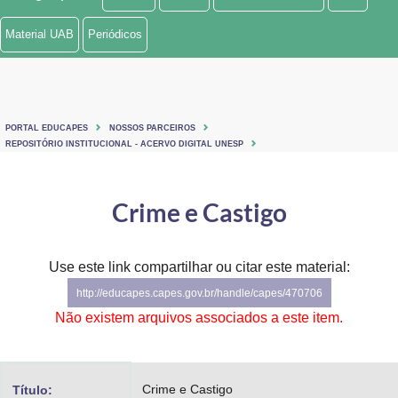
Ministério de Minas e Energia
Material UAB
Periódicos
Ministério da Ciência, Tecnologia, Inovações e Comunicações
Ministério do Meio Ambiente
PORTAL EDUCAPES
NOSSOS PARCEIROS
Ministério do Turismo
REPOSITÓRIO INSTITUCIONAL - ACERVO DIGITAL UNESP
Ministério do Desenvolvimento Regional
Crime e Castigo
Controladoria-Geral da União
Ministério da Mulher, da Família e dos Direitos Humanos
Use este link compartilhar ou citar este material:
http://educapes.capes.gov.br/handle/capes/470706
Secretaria-Geral
Não existem arquivos associados a este item.
Secretaria de Governo
Gabinete de Segurança Institucional
Crime e Castigo
Título: