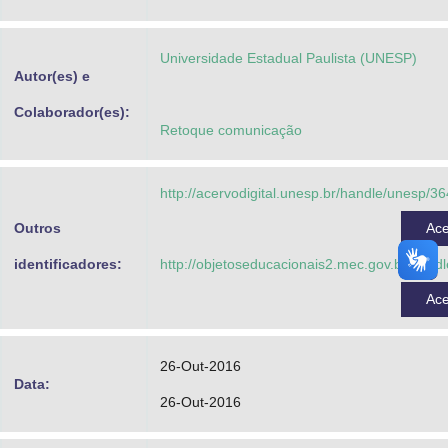
Advocacia-Geral da União
Universidade Estadual Paulista (UNESP)
Banco Central do Brasil
Autor(es) e
Planalto
Colaborador(es):
Retoque comunicação
http://acervodigital.unesp.br/handle/unesp/3
Outros
Ac
identificadores:
http://objetoseducacionais2.mec.gov.br/hand
Ac
26-Out-2016
Data:
26-Out-2016