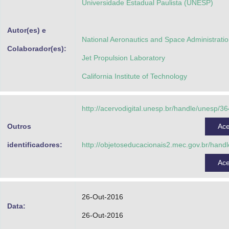
Universidade Estadual Paulista (UNESP)
Advocacia-Geral da União
Autor(es) e
Banco Central do Brasil
National Aeronautics and Space Administrati
Colaborador(es):
Planalto
Jet Propulsion Laboratory
California Institute of Technology
http://acervodigital.unesp.br/handle/unesp/3
Outros
Ac
identificadores:
http://objetoseducacionais2.mec.gov.br/hand
Ac
26-Out-2016
Data:
26-Out-2016