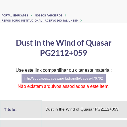
Ministério de Minas e Energia
PORTAL EDUCAPES
NOSSOS PARCEIROS
Ministério da Ciência, Tecnologia, Inovações e Comunicações
REPOSITÓRIO INSTITUCIONAL - ACERVO DIGITAL UNESP
Ministério do Meio Ambiente
Dust in the Wind of Quasar
Ministério do Turismo
PG2112+059
Ministério do Desenvolvimento Regional
Use este link compartilhar ou citar este material:
Controladoria-Geral da União
http://educapes.capes.gov.br/handle/capes/470702
Ministério da Mulher, da Família e dos Direitos Humanos
Não existem arquivos associados a este item.
Secretaria-Geral
Secretaria de Governo
Dust in the Wind of Quasar PG2112+059
Título:
Gabinete de Segurança Institucional