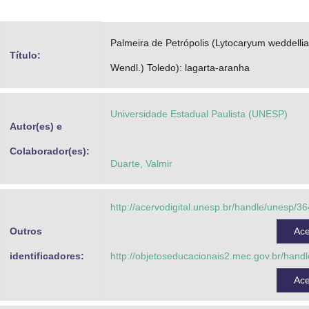
Advocacia-Geral da União
Palmeira de Petrópolis (Lytocaryum weddelli
Banco Central do Brasil
Título:
Wendl.) Toledo): lagarta-aranha
Planalto
Universidade Estadual Paulista (UNESP)
Autor(es) e
Colaborador(es):
Duarte, Valmir
http://acervodigital.unesp.br/handle/unesp/3
Outros
Ac
identificadores:
http://objetoseducacionais2.mec.gov.br/hand
Ac