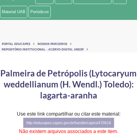
Ministério de Minas e Energia
Material UAB
Periódicos
Ministério da Ciência, Tecnologia, Inovações e Comunicações
Ministério do Meio Ambiente
PORTAL EDUCAPES
NOSSOS PARCEIROS
Ministério do Turismo
REPOSITÓRIO INSTITUCIONAL - ACERVO DIGITAL UNESP
Ministério do Desenvolvimento Regional
Palmeira de Petrópolis (Lytocaryum
Controladoria-Geral da União
weddellianum (H. Wendl.) Toledo):
Ministério da Mulher, da Família e dos Direitos Humanos
lagarta-aranha
Secretaria-Geral
Use este link compartilhar ou citar este material:
Secretaria de Governo
http://educapes.capes.gov.br/handle/capes/470618
Gabinete de Segurança Institucional
Não existem arquivos associados a este item.