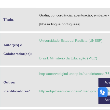
Advocacia-Geral da União
Grafia; concordância; acentuação; embaixo -
Banco Central do Brasil
Título:
[Nossa língua portuguesa]
Planalto
Universidade Estadual Paulista (UNESP)
Autor(es) e
Colaborador(es):
Brasil. Ministério da Educação (MEC)
http://acervodigital.unesp.br/handle/unesp/3
Outros
Ac
identificadores:
http://objetoseducacionais2.mec.gov.br/hand
Ac