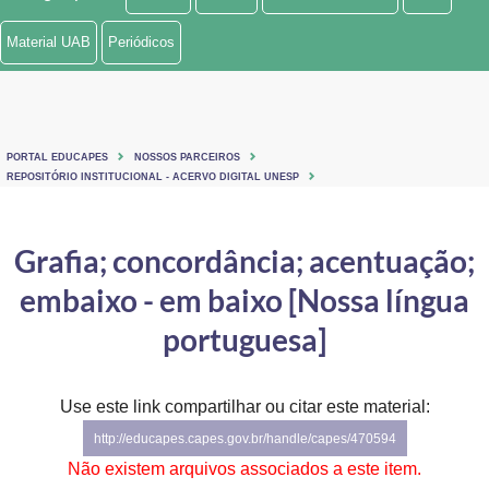
Ministério de Minas e Energia
Material UAB
Periódicos
Ministério da Ciência, Tecnologia, Inovações e Comunicações
Ministério do Meio Ambiente
PORTAL EDUCAPES
NOSSOS PARCEIROS
Ministério do Turismo
REPOSITÓRIO INSTITUCIONAL - ACERVO DIGITAL UNESP
Ministério do Desenvolvimento Regional
Grafia; concordância; acentuação;
Controladoria-Geral da União
embaixo - em baixo [Nossa língua
Ministério da Mulher, da Família e dos Direitos Humanos
portuguesa]
Secretaria-Geral
Use este link compartilhar ou citar este material:
Secretaria de Governo
http://educapes.capes.gov.br/handle/capes/470594
Gabinete de Segurança Institucional
Não existem arquivos associados a este item.