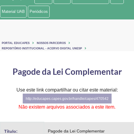
Ministério de Minas e Energia
Material UAB
Periódicos
Ministério da Ciência, Tecnologia, Inovações e Comunicações
Ministério do Meio Ambiente
PORTAL EDUCAPES
NOSSOS PARCEIROS
Ministério do Turismo
REPOSITÓRIO INSTITUCIONAL - ACERVO DIGITAL UNESP
Ministério do Desenvolvimento Regional
Pagode da Lei Complementar
Controladoria-Geral da União
Ministério da Mulher, da Família e dos Direitos Humanos
Use este link compartilhar ou citar este material:
http://educapes.capes.gov.br/handle/capes/470542
Secretaria-Geral
Não existem arquivos associados a este item.
Secretaria de Governo
Gabinete de Segurança Institucional
Pagode da Lei Complementar
Título: