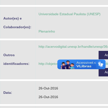
Advocacia-Geral da União
Universidade Estadual Paulista (UNESP)
Banco Central do Brasil
Autor(es) e
Planalto
Colaborador(es):
Plenarinho
http://acervodigital.unesp.br/handle/unesp/3
Outros
A
identificadores:
http://objetoseducacionais2.mec.gov.br/han
A
26-Out-2016
Data:
26-Out-2016