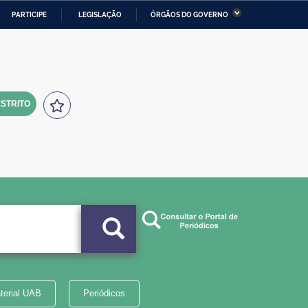
PARTICIPE
LEGISLAÇÃO
ÓRGÃOS DO GOVERNO
stério da Economia
Ministério da Infraestrutura
stério de Minas e Energia
Ministério da Ciência,
Tecnologia, Inovações e
Comunicações
STRITO
tério da Mulher, da Família
Secretaria-Geral
s Direitos Humanos
lto
terial UAB
Periódicos