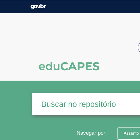
Casa Civil
Ministério da Justiça e
Segurança Pública
Ministério da Agricultura,
Ministério da Educação
Pecuária e Abastecimento
Ministério do Meio Ambiente
Ministério do Turismo
Secretaria de Governo
Gabinete de Segurança
Institucional
Navegar por:
Assunto