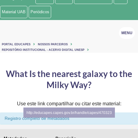
Ministério de Minas e Energia
Material UAB
Periódicos
Ministério da Ciência, Tecnologia, Inovações e Comunicações
MENU
Ministério do Meio Ambiente
PORTAL EDUCAPES
NOSSOS PARCEIROS
Ministério do Turismo
REPOSITÓRIO INSTITUCIONAL - ACERVO DIGITAL UNESP
Ministério do Desenvolvimento Regional
What Is the nearest galaxy to the
Controladoria-Geral da União
Milky Way?
Ministério da Mulher, da Família e dos Direitos Humanos
Use este link compartilhar ou citar este material:
Secretaria-Geral
http://educapes.capes.gov.br/handle/capes/470323
Secretaria de Governo
Registro completo de metadados
Gabinete de Segurança Institucional