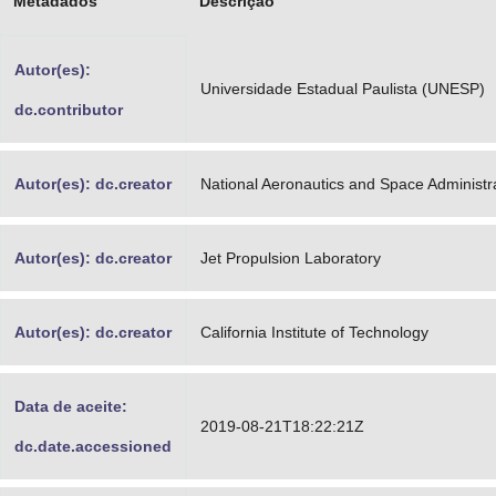
Metadados
Descrição
Advocacia-Geral da União
Autor(es):
Banco Central do Brasil
Universidade Estadual Paulista (UNESP)
dc.contributor
Planalto
Autor(es): dc.creator
National Aeronautics and Space Administr
Autor(es): dc.creator
Jet Propulsion Laboratory
Autor(es): dc.creator
California Institute of Technology
Data de aceite:
2019-08-21T18:22:21Z
dc.date.accessioned