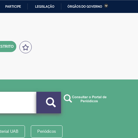
PARTICIPE
LEGISLAÇÃO
ÓRGÃOS DO GOVERNO
stério da Economia
Ministério da Infraestrutura
stério de Minas e Energia
Ministério da Ciência,
Tecnologia, Inovações e
Comunicações
STRITO
tério da Mulher, da Família
Secretaria-Geral
s Direitos Humanos
lto
terial UAB
Periódicos