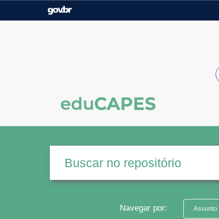
Casa Civil
Ministério da Justiça e
Segurança Pública
Ministério da Agricultura,
Ministério da Educação
Pecuária e Abastecimento
Ministério do Meio Ambiente
Ministério do Turismo
Secretaria de Governo
Gabinete de Segurança
Institucional
Navegar por:
Assunto