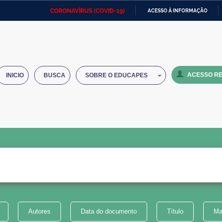
CORONAVÍRUS (COVID-19)
ACESSO À INFORMAÇÃO
Ministério da Defesa
Ministério das Relações
Mini
IR
Exteriores
PARA
O
Ministério da Cidadania
Ministério da Saúde
Mini
CONTEÚDO
ACESSO RE
INICIO
BUSCA
SOBRE O EDUCAPES
Ministério do Desenvolvimento
Controladoria-Geral da União
Minis
Regional
e do
Advocacia-Geral da União
Banco Central do Brasil
Plana
Autores
Data do documento
Título
Ma