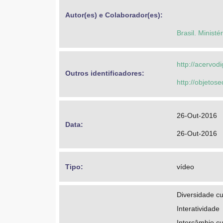
Autor(es) e Colaborador(es): 
Brasil. Minist
http://acervod
Outros identificadores: 
http://objeto
26-Out-2016
Data: 
26-Out-2016
Tipo: 
vídeo
Diversidade cu
Interatividade
Intercâmbio cu