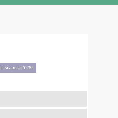
]
ndle/capes/470285