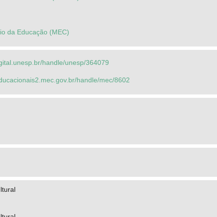
ério da Educação (MEC)
igital.unesp.br/handle/unesp/364079
seducacionais2.mec.gov.br/handle/mec/8602
ltural
ltural