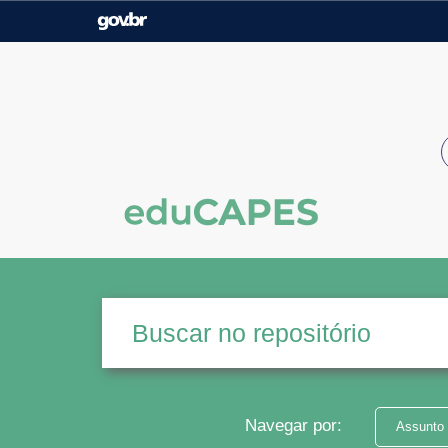
Casa Civil
Ministério da Justiça e
Segurança Pública
Ministério da Agricultura,
Ministério da Educação
Pecuária e Abastecimento
Ministério do Meio Ambiente
Ministério do Turismo
Secretaria de Governo
Gabinete de Segurança
Institucional
Navegar por:
Assunto