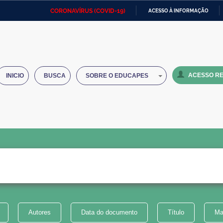
CORONAVÍRUS (COVID-19)
ACESSO À INFORMAÇÃO
Ministério da Defesa
Ministério das Relações
Mini
IR
Exteriores
PARA
O
Ministério da Cidadania
Ministério da Saúde
Mini
CONTEÚDO
ACESSO RE
INICIO
BUSCA
SOBRE O EDUCAPES
Ministério do Desenvolvimento
Controladoria-Geral da União
Minis
Regional
e do
Advocacia-Geral da União
Banco Central do Brasil
Plana
Autores
Data do documento
Título
Ma