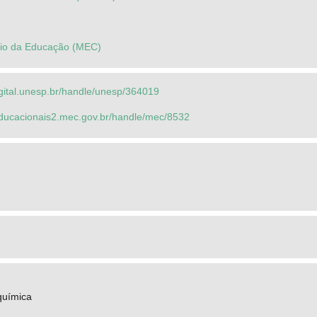
ério da Educação (MEC)
igital.unesp.br/handle/unesp/364019
seducacionais2.mec.gov.br/handle/mec/8532
química