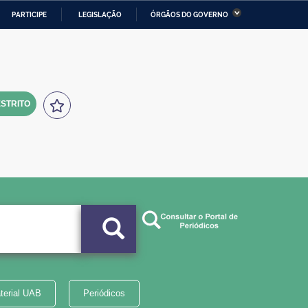
PARTICIPE
LEGISLAÇÃO
ÓRGÃOS DO GOVERNO
stério da Economia
Ministério da Infraestrutura
stério de Minas e Energia
Ministério da Ciência,
Tecnologia, Inovações e
Comunicações
STRITO
tério da Mulher, da Família
Secretaria-Geral
s Direitos Humanos
lto
terial UAB
Periódicos