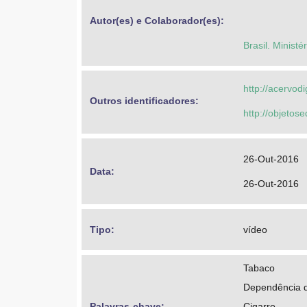
Autor(es) e Colaborador(es): 
Brasil. Minist
http://acervod
Outros identificadores: 
http://objeto
26-Out-2016
Data: 
26-Out-2016
Tipo: 
vídeo
Tabaco
Dependência 
Palavras-chave: 
Cigarro