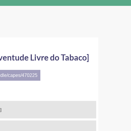
ventude Livre do Tabaco]
ndle/capes/470225
]