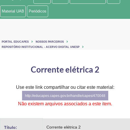
Ministério de Minas e Energia
Material UAB
Periódicos
Ministério da Ciência, Tecnologia, Inovações e Comunicações
Ministério do Meio Ambiente
PORTAL EDUCAPES
NOSSOS PARCEIROS
Ministério do Turismo
REPOSITÓRIO INSTITUCIONAL - ACERVO DIGITAL UNESP
Ministério do Desenvolvimento Regional
Corrente elétrica 2
Controladoria-Geral da União
Ministério da Mulher, da Família e dos Direitos Humanos
Use este link compartilhar ou citar este material:
http://educapes.capes.gov.br/handle/capes/470048
Secretaria-Geral
Não existem arquivos associados a este item.
Secretaria de Governo
Gabinete de Segurança Institucional
Corrente elétrica 2
Título: