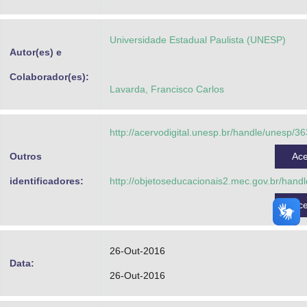
Advocacia-Geral da União
Universidade Estadual Paulista (UNESP)
Banco Central do Brasil
Autor(es) e
Planalto
Colaborador(es):
Lavarda, Francisco Carlos
http://acervodigital.unesp.br/handle/unesp/3
Outros
Ac
identificadores:
http://objetoseducacionais2.mec.gov.br/hand
Ac
26-Out-2016
Data:
26-Out-2016