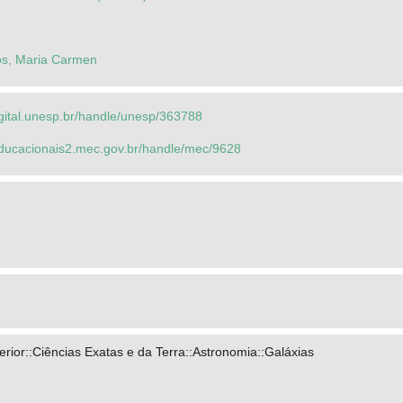
os, Maria Carmen
igital.unesp.br/handle/unesp/363788
seducacionais2.mec.gov.br/handle/mec/9628
ior::Ciências Exatas e da Terra::Astronomia::Galáxias