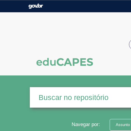
Casa Civil
Ministério da Justiça e
Segurança Pública
Ministério da Agricultura,
Ministério da Educação
Pecuária e Abastecimento
Ministério do Meio Ambiente
Ministério do Turismo
Secretaria de Governo
Gabinete de Segurança
Institucional
Navegar por:
Assunto