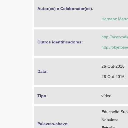
Autor(es) e Colaborador(es): 
Hernanz Mart
http://acervod
Outros identificadores: 
http://objeto
26-Out-2016
Data: 
26-Out-2016
Tipo: 
vídeo
Educação Super
Nebulosa
Palavras-chave: 
Estrella