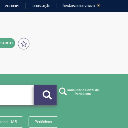
PARTICIPE
LEGISLAÇÃO
ÓRGÃOS DO GOVERNO
stério da Economia
Ministério da Infraestrutura
stério de Minas e Energia
Ministério da Ciência,
Tecnologia, Inovações e
Comunicações
STRITO
tério da Mulher, da Família
Secretaria-Geral
s Direitos Humanos
lto
terial UAB
Periódicos