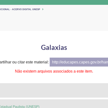
UCIONAL - ACERVO DIGITAL UNESP
Galaxias
tilhar ou citar este material:
http://educapes.capes.gov.br/ha
Não existem arquivos associados a este item.
Estadual Paulista (UNESP)