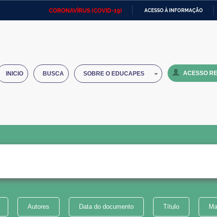
CORONAVÍRUS (COVID-19)
ACESSO À INFORMAÇÃO
Ministério da Defesa
Ministério das Relações
Mini
IR
Exteriores
PARA
O
Ministério da Cidadania
Ministério da Saúde
Mini
CONTEÚDO
ACESSO RE
INICIO
BUSCA
SOBRE O EDUCAPES
Ministério do Desenvolvimento
Controladoria-Geral da União
Minis
Regional
e do
Advocacia-Geral da União
Banco Central do Brasil
Plana
Autores
Data do documento
Título
Ma